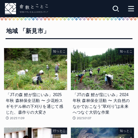
地域 「新見市」
知っとこ
知っとこ
「JTの森 鯉が窪にいみ」2025
「JTの森 鯉が窪にいみ」2024
年秋 森林保全活動 〜 少花粉ス
年秋 森林保全活動 〜 大自然の
ギモデル林の下刈りを通じて感
なかでおこなう“草刈り”は未来
じた、森作りの大変さ
へつなぐ大切な作業
2025.11.09
2025.01.07
行っとこ
知っとこ