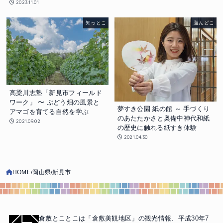
2023.11.01
知っとこ
遊んどこ
高梁川志塾「新見市フィールド
ワーク」 〜 ぶどう畑の風景と
夢すき公園 紙の館 ～ 手づくり
アマゴを育てる自然を学ぶ
のあたたかさと奥備中神代和紙
2021.09.02
の歴史に触れる紙すき体験
2021.04.30
HOME
岡山県
新見市
倉敷とことこは「倉敷美観地区」の観光情報、
平成30年7