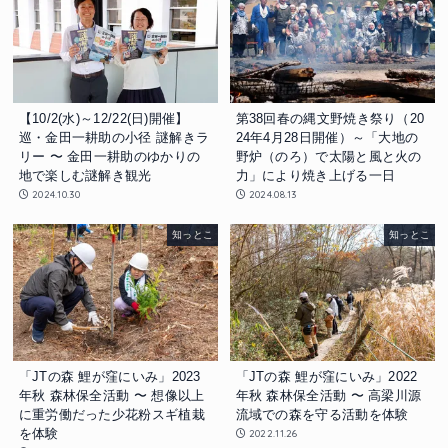
【10/2(水)～12/22(日)開催】
第38回春の縄文野焼き祭り（20
巡・金田一耕助の小径 謎解きラ
24年4月28日開催）～「大地の
リー 〜 金田一耕助のゆかりの
野炉（のろ）で太陽と風と火の
地で楽しむ謎解き観光
力」により焼き上げる一日
2024.10.30
2024.08.13
知っとこ
知っとこ
「JTの森 鯉が窪にいみ」2023
「JTの森 鯉が窪にいみ」2022
年秋 森林保全活動 〜 想像以上
年秋 森林保全活動 〜 高梁川源
に重労働だった少花粉スギ植栽
流域での森を守る活動を体験
を体験
2022.11.26