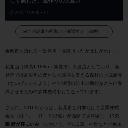
じて感じた、森作りの大変さ
2025.11.09
知っとこ
この記事の画像だけ確認する（28枚）
倉敷市を流れる一級河川「高梁川（たかはしがわ）」。
花見山（標高1,188m：新見市）を源流としており、新
見市では高梁川の豊かな水環境を支える森林の水源涵養
（すいげんかんよう）や土砂流出防止の機能をさらに発
揮させるための森林整備をおこなっています。
さらに、2016年からは、新見市と日本たばこ産業株式
会社（以下、「JT」と記載）が協働で取り組む「
JTの
森 鯉が窪にいみ
」において、年に1回、社員などが参加