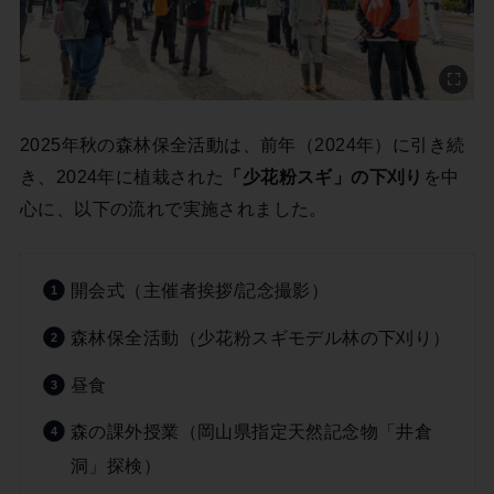
2025年秋の森林保全活動は、前年（2024年）に引き続
き、2024年に植栽された
「少花粉スギ」の下刈り
を中
心に、以下の流れで実施されました。
開会式（主催者挨拶/記念撮影）
森林保全活動（少花粉スギモデル林の下刈り）
昼食
森の課外授業（岡山県指定天然記念物「井倉
洞」探検）