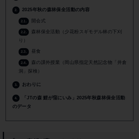
2025年秋の森林保全活動の内容
2.
開会式
2.1.
森林保全活動（少花粉スギモデル林の下刈
2.2.
り）
昼食
2.3.
森の課外授業（岡山県指定天然記念物「井倉
2.4.
洞」探検）
おわりに
3.
「JTの森 鯉が窪にいみ」2025年秋森林保全活動
4.
のデータ