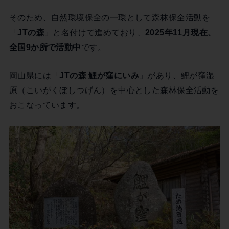
そのため、自然環境保全の一環として森林保全活動を
「
JTの森
」と名付けて進めており、
2025年11月現在、
全国9か所で活動中
です。
岡山県には「
JTの森 鯉が窪にいみ
」があり、鯉が窪湿
原（こいがくぼしつげん）を中心とした森林保全活動を
おこなっています。