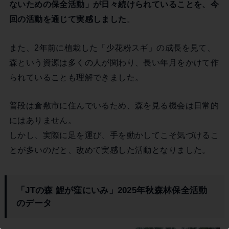
ないための保全活動」が日々続けられていることを、今
回の活動を通じて実感しました
。
また、2年前に植栽した「少花粉スギ」の成長を見て、
森という資源は多くの人が関わり、長い年月をかけて作
この記事を書いた市民ライター
られていることも理解できました。
戸井健吾
普段は倉敷市に住んでいるため、森を見る機会は日常的
にはありません。
しかし、実際に足を運び、手を動かしてこそ気づけるこ
とが多いのだと、改めて実感した活動となりました。
「JTの森 鯉が窪にいみ」2025年秋森林保全活動
のデータ