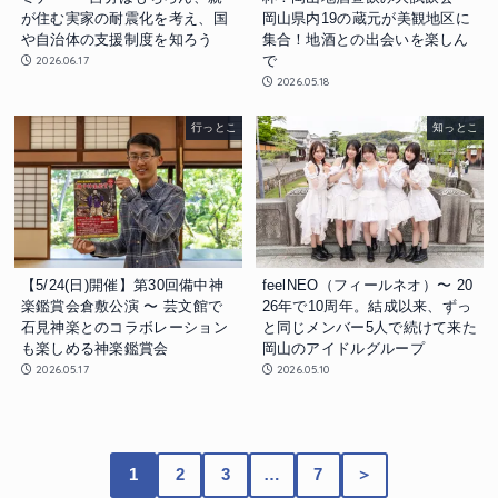
が住む実家の耐震化を考え、国
岡山県内19の蔵元が美観地区に
や自治体の支援制度を知ろう
集合！地酒との出会いを楽しん
で
2026.06.17
2026.05.18
行っとこ
知っとこ
【5/24(日)開催】第30回備中神
feelNEO（フィールネオ）〜 20
楽鑑賞会倉敷公演 〜 芸文館で
26年で10周年。結成以来、ずっ
石見神楽とのコラボレーション
と同じメンバー5人で続けて来た
も楽しめる神楽鑑賞会
岡山のアイドルグループ
2026.05.17
2026.05.10
1
2
3
…
7
＞