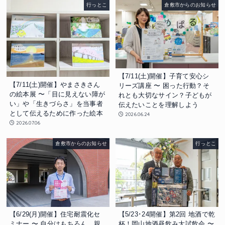
行っとこ
倉敷市からのお知らせ
【7/11(土)開催】子育て安心シ
【7/11(土)開催】やまさきさん
リーズ講座 〜 困った行動？そ
の絵本展 〜「目に見えない障が
れとも大切なサイン？子どもが
い」や「生きづらさ」を当事者
伝えたいことを理解しよう
として伝えるために作った絵本
2026.06.24
2026.07.06
倉敷市からのお知らせ
行っとこ
【6/29(月)開催】住宅耐震化セ
【5/23･24開催】第2回 地酒で乾
ミナー 〜 自分はもちろん、親
杯！岡山地酒昼飲み大試飲会 〜