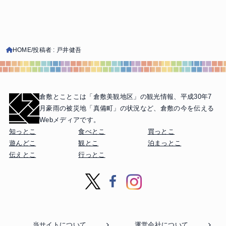
HOME
投稿者 : 戸井健吾
倉敷とことこは「倉敷美観地区」の観光情報、
平成30年7
月豪雨の被災地「真備町」の状況など、
倉敷の今を伝える
Webメディアです。
知っとこ
食べとこ
買っとこ
遊んどこ
観とこ
泊まっとこ
伝えとこ
行っとこ
当サイトについて
運営会社について