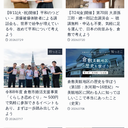
【8/11(火･祝)開催】平和のつど
【7/24(金)開催】第70回 大原孫
い ～ 原爆被爆体験者による講
三郎・總一郎記念講演会 ～ 聴
話会も。世界で紛争が増えてい
講無料・申込も不要。気軽に足
る今、改めて平和について考え
を運んで、日本の街並みを、倉
よう
敷で考えよう
2026.07.29
2026.07.20
行っとこ
知っとこ
倉敷美観地区の歴史を学ぼう
（第1部：氷河期〜16世紀）〜
令和8年度 倉敷市婚活支援事業
美観地区に関わる人に知ってほ
「くらしき恋めぐり」〜 500円
しいここで本当にあったこと
で気軽に参加できるイベントも
（史実）
あり。まずは一歩踏み出してみ
2026.07.08
よう
2026.07.17