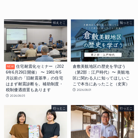
伝えとこ
知っとこ
住宅耐震化セミナー（202
倉敷美観地区の歴史を学ぼう
6年6月29日開催） 〜 1981年5
（第2部：江戸時代）〜 美観地
月以前の「旧耐震基準」の住宅
区に関わる人に知ってほしいこ
はまず耐震診断を。補助制度・
こで本当にあったこと（史実）
税制優遇措置もあります
2026.08.01
2026.08.05
行っとこ
行っとこ