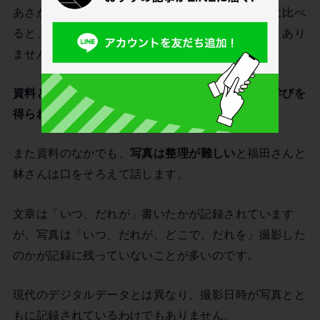
あさがおギャラリーは、一般的な博物館、資料館に比べ
ると、一目見ただけで内容を理解できる資料は多くあり
ません。
資料と向き合い、じっくりと内容を知ることで、学びを
得られる資料館
なのです。
また資料のなかでも、
写真は整理が難しい
と福田さんと
林さんは口をそろえて話します。
文章は「いつ、だれが」書いたかが記録されています
が、写真は「いつ、だれが、どこで、だれを」撮影した
のかが記録に残っていないことが多いのです。
現代のデジタルデータとは異なり、撮影日時が写真とと
もに記録されているわけでもありません。