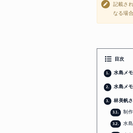
記載さ
なる場
目次
水島メモ
1.
水島メモ
2.
林美帆さ
3.
制作
3.1.
水島
3.2.