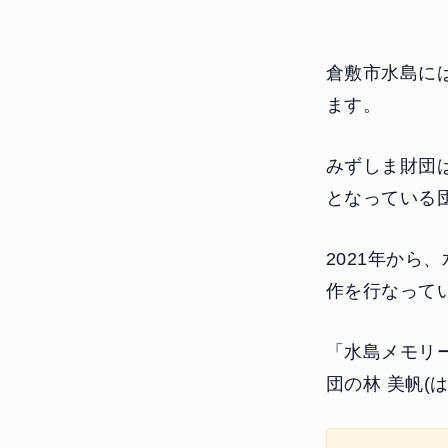
倉敷市水島に
ます。
みずしま財団は
となっている
2021年から
作を行なって
「水島メモリ
団の林 美帆(