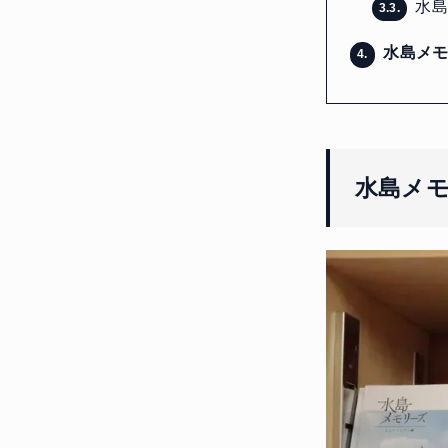
水島
3.3.
水島メモ
4.
水島メ