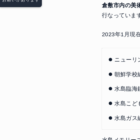
倉敷市内の美
行なっていま
2023年1月
ニューリン
朝鮮学校編
水島臨海鉄
水島こども
水島ガス編