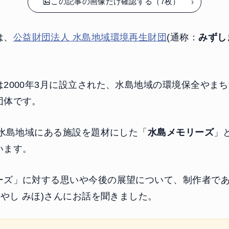
この記事の画像だけ確認する（7枚）
は、
公益財団法人 水島地域環境再生財団
(通称：
みずし
2000年3月に設立された、水島地域の環境保全やま
団体です。
、水島地域にある施設を題材にした「
水島メモリーズ
」
います。
ーズ」に対する思いや今後の展望について、制作者で
はやし みほ)さんにお話を聞きました。