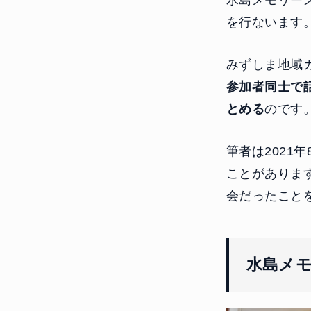
水島メモリー
を行ないます
みずしま地域
参加者同士で
とめる
のです
筆者は2021
ことがありま
会だったこと
水島メ