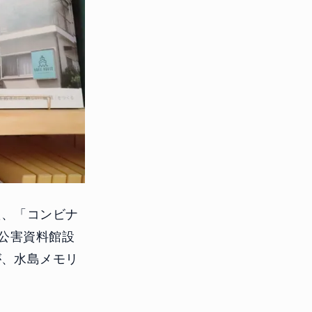
た、「コンビナ
染公害資料館設
が、水島メモリ