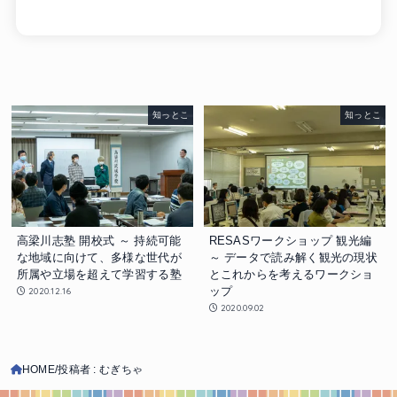
知っとこ
知っとこ
高梁川志塾 開校式 ～ 持続可能
RESASワークショップ 観光編
な地域に向けて、多様な世代が
～ データで読み解く観光の現状
所属や立場を超えて学習する塾
とこれからを考えるワークショ
ップ
2020.12.16
2020.09.02
HOME
投稿者 : むぎちゃ