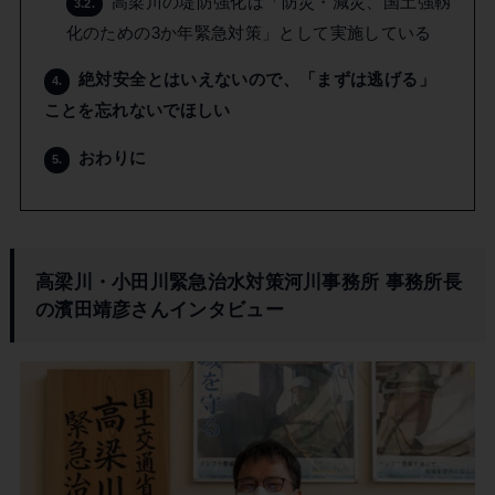
高梁川の堤防強化は「防災・減災、国土強靱
3.2.
化のための3か年緊急対策」として実施している
絶対安全とはいえないので、「まずは逃げる」
4.
ことを忘れないでほしい
おわりに
5.
高梁川・小田川緊急治水対策河川事務所 事務所長
の濱田靖彦さんインタビュー