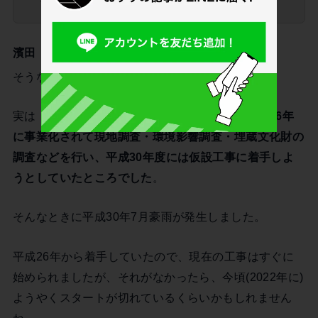
す。
濱田
そうなんです。
実は「大規模一般改修事業」ということで、
平成26年
に事業化されて現地調査・環境影響調査・埋蔵文化財の
調査などを行い、平成30年度には仮設工事に着手しよ
うとしていたところでした
。
そんなときに平成30年7月豪雨が発生しました。
平成26年から着手していたので、現在の工事はすぐに
始められましたが、それがなかったら、今頃(2022年に)
ようやくスタートが切れているくらいかもしれません
ね。