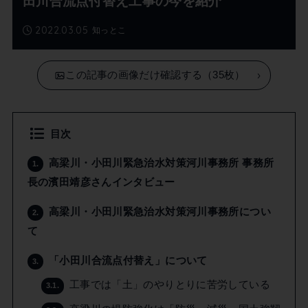
田川合流点付替え工事の今を紹介
2022.03.05
知っとこ
この記事の画像だけ確認する（35枚）
目次
高梁川・小田川緊急治水対策河川事務所 事務所
1.
長の濱田靖彦さんインタビュー
高梁川・小田川緊急治水対策河川事務所につい
2.
て
「小田川合流点付替え」について
3.
工事では「土」のやりとりに苦労している
3.1.