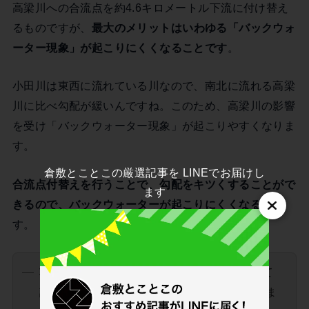
高梁川への合流点を約4.6キロメートル下流に付け替え
るものですが、
最大のメリットはいわゆる「バックウォ
ーター現象」が起こりにくくなることです
。
小田川は東西に流れている川なので、南北に流れる高梁
川に比べ勾配が緩いんですね。このため、高梁川の影響
を受け「バックウォーター現象」が起こりやすくなりま
す。
倉敷とことこの厳選記事を LINEでお届けし
合流点付替えを行うことで、勾配をキツくすることがで
ます
きるので、バックウォーターが起こりにくくなる
んで
す。
壮大な事業ですが、平成30年7月豪雨を受けて
計画された事業ではないと聞いたことがありま