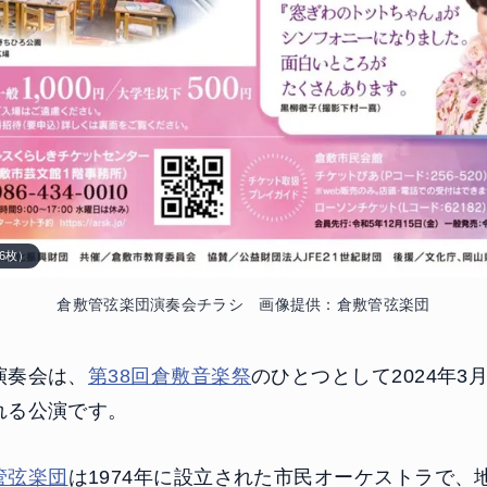
6枚）
倉敷管弦楽団演奏会チラシ 画像提供：倉敷管弦楽団
演奏会は、
第38回倉敷音楽祭
のひとつとして2024年3
れる公演です。
管弦楽団
は1974年に設立された市民オーケストラで、