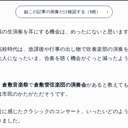
この記事の画像だけ確認する（6枚）
器の生演奏を耳にする機会は、めったにないと思いま
高校時代は、放課後や行事の出し物で吹奏楽部の演奏
大人になったいま、合奏を聴く機会がぐっと減ったよ
、
倉敷音楽祭
で
倉敷管弦楽団の演奏会
があると教えて
は市民のかたがただそうです。
近に感じたクラシックのコンサート、いったいどのよ
きました。