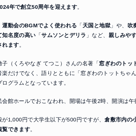
2024年で創立50周年を迎えます
。
、
運動会のBGMでよく使われる
「
天国と地獄
」や、
吹
て知名度の高い
「
サムソンとデリラ
」など、
親しみや
されます
。
徹子（くろやなぎ てつこ）さんの名著「
窓ぎわのトッ
音楽だけでなく、語りとともに「窓ぎわのトットちゃ
プログラムとなっています。
民会館ホールでおこなわれ、開場は午後2時、開演は午
が1,000円で大学生以下が500円ですが、
倉敷市内の小
観覧できます
。