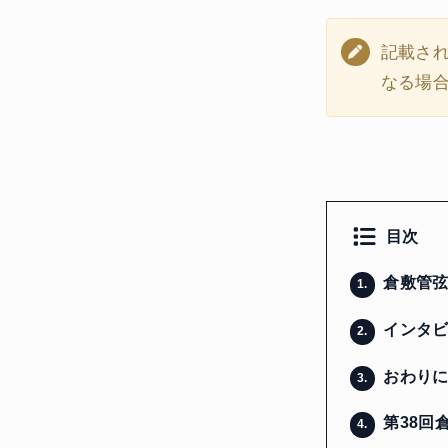
記載さ
なる場
目次
倉敷管弦
1.
インタビ
2.
おわり
3.
第38回
4.