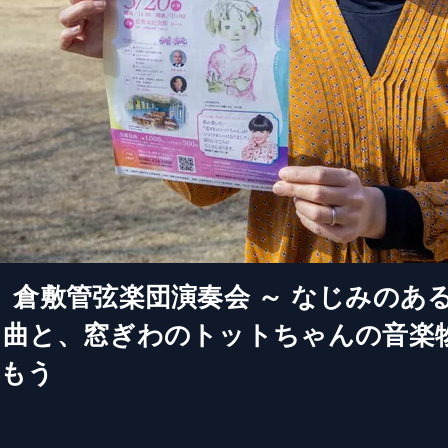
開催】倉敷管弦楽団演奏会 ～ なじみのあ
名曲と、窓ぎわのトットちゃんの音楽
しもう