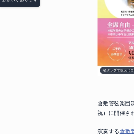
タップで拡大（全
倉敷管弦楽団
祝）に開催さ
演奏する
倉敷