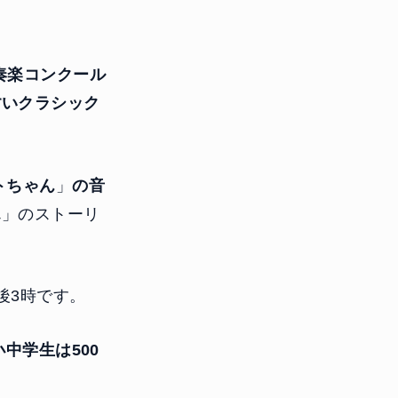
奏楽コンクール
すいクラシック
トちゃん
」
の音
ん」のストーリ
後3時です。
中学生は500