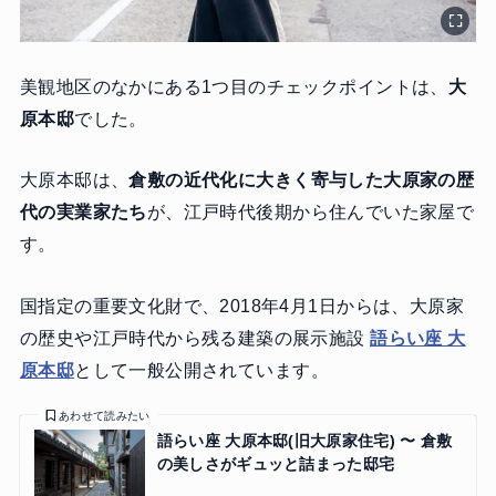
美観地区のなかにある1つ目のチェックポイントは、
大
原本邸
でした。
大原本邸は、
倉敷の近代化に大きく寄与した大原家の歴
代の実業家たち
が、江戸時代後期から住んでいた家屋で
す。
国指定の重要文化財で、2018年4月1日からは、大原家
の歴史や江戸時代から残る建築の展示施設
語らい座 大
原本邸
として一般公開されています。
あわせて読みたい
語らい座 大原本邸(旧大原家住宅) 〜 倉敷
の美しさがギュッと詰まった邸宅