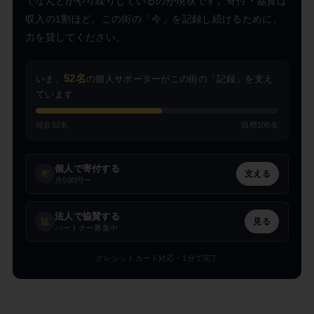
でなんとかやり繰りしているのが現状です。寄付・協賛は
収入の1割ほど。この街の「今」を記録し続けるために、
力を貸してください。
52名
いま、
の個人サポーターがこの街の「記録」を支え
ています
現在52名
目標100名
個人で寄付する
寄
支える
月500円〜
法人で協賛する
協
見る
パートナー募集中
クレジットカード対応・1分で完了