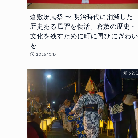
倉敷屏風祭 〜 明治時代に消滅した
歴史ある風習を復活。倉敷の歴史・
文化を残すために町に再びにぎわ
を
2025.10.13
知っと