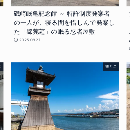
磯崎眠亀記念館 ～ 特許制度発案者
の一人が、寝る間を惜しんで発案し
た「錦莞莚」の眠る忍者屋敷
2025.09.27
こ
観とこ