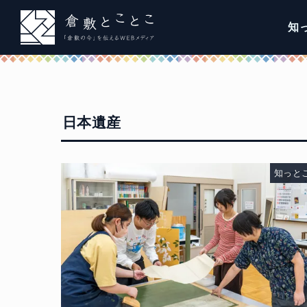
知
日本遺産
知っと