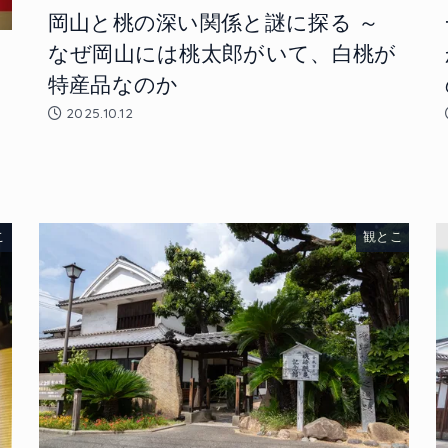
岡山と桃の深い関係と謎に探る ～
なぜ岡山には桃太郎がいて、白桃が
特産品なのか
2025.10.12
い
こ
観とこ