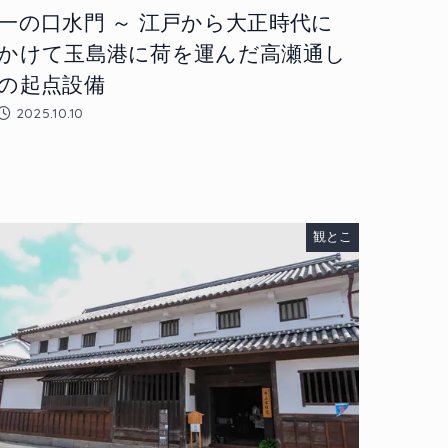
一の口水門 ～ 江戸から大正時代に
かけて玉島港に荷を運んだ高瀬通し
の起点設備
2025.10.10
観とこ