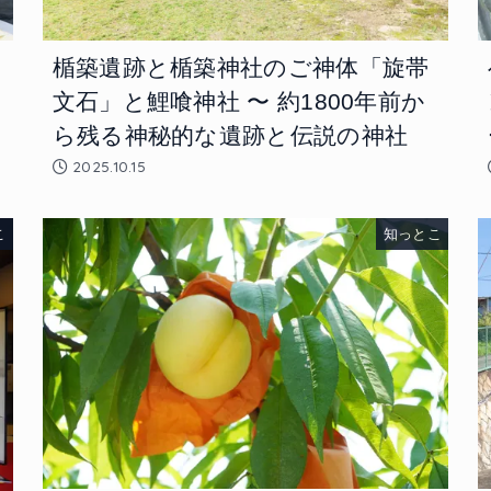
楯築遺跡と楯築神社のご神体「旋帯
文石」と鯉喰神社 〜 約1800年前か
ら残る神秘的な遺跡と伝説の神社
2025.10.15
こ
知っとこ