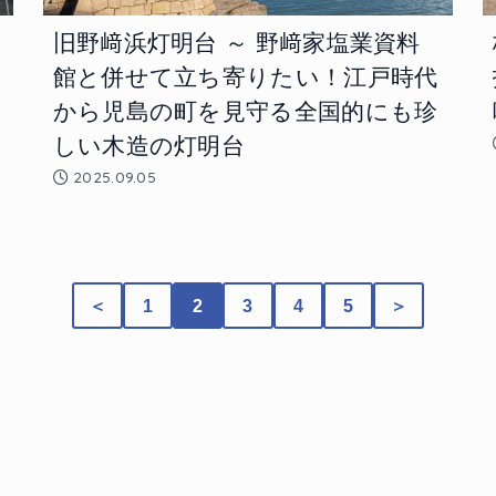
旧野﨑浜灯明台 ～ 野﨑家塩業資料
館と併せて立ち寄りたい！江戸時代
から児島の町を見守る全国的にも珍
しい木造の灯明台
2025.09.05
＜
1
2
3
4
5
＞