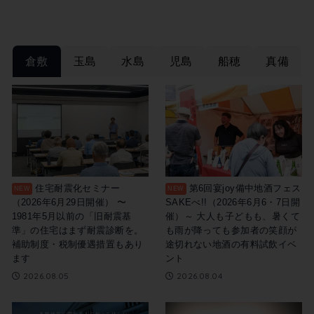
倉敷
玉島
水島
児島
船穂
真備
住宅耐震化セミナー
第6回宴joy備中地酒フェス
（2026年6月29日開催） 〜
SAKEべ!!（2026年6月6・7日開
1981年5月以前の「旧耐震基
催）～ 大人も子どもも、暑くて
準」の住宅はまず耐震診断を。
も雨が降っても参加者の笑顔が
補助制度・税制優遇措置もあり
途切れない地酒の有料試飲イベ
ます
ント
2026.08.05
2026.08.04