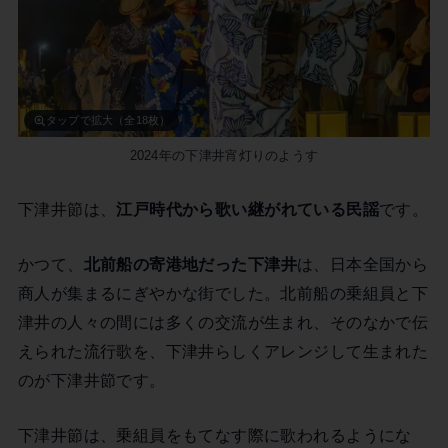
タップで拡大（全18枚）
2024年の下津井宵灯りのようす
下津井節は、
江戸時代から歌い継がれている民謡
です。
かつて、
北前船の寄港地だった下津井
は、日本全国から
商人が集まるにぎやかな街でした。北前船の乗組員と下
津井の人々の間には多くの交流が生まれ、そのなかで伝
えられた流行歌を、下津井らしくアレンジして生まれた
のが下津井節です。
下津井節は、乗組員をもてなす際に歌われるようにな