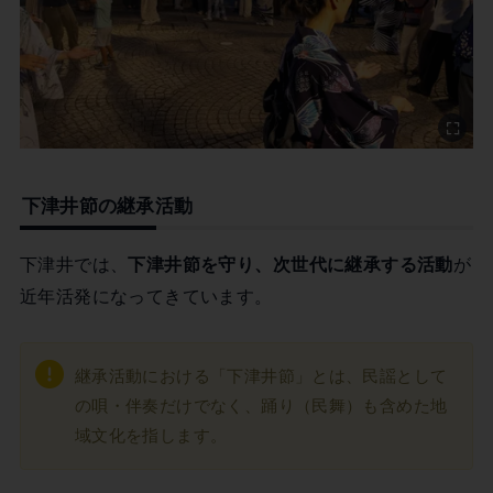
下津井節の継承活動
下津井では、
下津井節を守り、次世代に継承する活動
が
近年活発になってきています。
継承活動における「下津井節」とは、民謡として
の唄・伴奏だけでなく、踊り（民舞）も含めた地
域文化を指します。