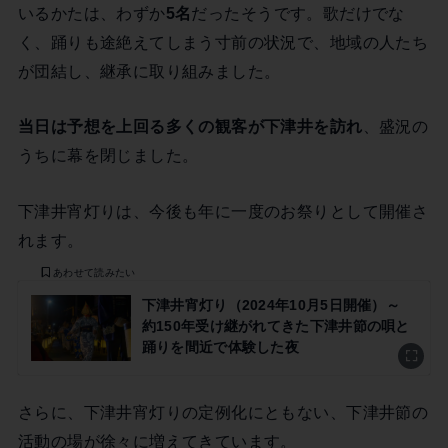
いるかたは、わずか
5名
だったそうです。歌だけでな
く、踊りも途絶えてしまう寸前の状況で、地域の人たち
が団結し、継承に取り組みました。
当日は予想を上回る多くの観客が下津井を訪れ
、盛況の
うちに幕を閉じました。
下津井宵灯りは、今後も年に一度のお祭りとして開催さ
れます。
あわせて読みたい
下津井宵灯り（2024年10月5日開催）～
約150年受け継がれてきた下津井節の唄と
踊りを間近で体験した夜
さらに、下津井宵灯りの定例化にともない、下津井節の
活動の場が徐々に増えてきています。