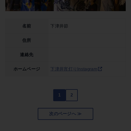
名前
下津井節
住所
連絡先
ホームページ
下津井宵灯りInstagram
1
2
次のページへ ≫