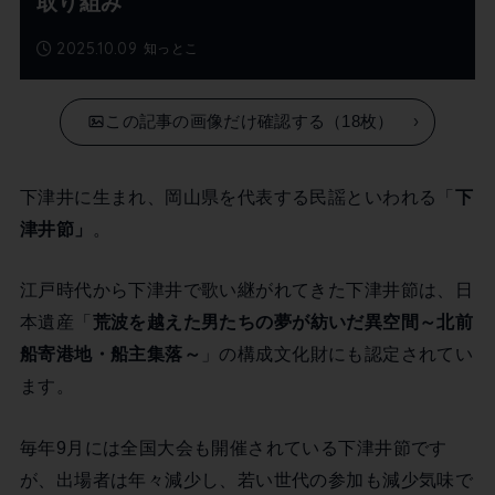
取り組み
2025.10.09
知っとこ
この記事の画像だけ確認する（18枚）
下津井に生まれ、岡山県を代表する民謡といわれる「
下
津井節」
。
江戸時代から下津井で歌い継がれてきた下津井節は、日
本遺産「
荒波を越えた男たちの夢が紡いだ異空間～北前
船寄港地・船主集落～
」の構成文化財にも認定されてい
ます。
毎年9月には全国大会も開催されている下津井節です
が、出場者は年々減少し、若い世代の参加も減少気味で