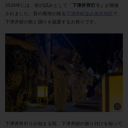
2024年には、初の試みとして「
下津井宵灯り」
が開催
されました。昔の風情が残る
下津井町並み保存地区
で、
下津井節の歌と踊りを披露するお祭りです。
下津井宵灯りが始まる前、下津井節の振り付けを知って