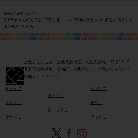
HOME
知っとこ
江戸時代から続く民謡「下津井節」～ 約150年の歴史を持つ民謡を伝承する
下津井の取り組み
倉敷とことこは「倉敷美観地区」の観光情報、
平成30年7
月豪雨の被災地「真備町」の状況など、
倉敷の今を伝える
Webメディアです。
知っとこ
食べとこ
買っとこ
遊んどこ
観とこ
泊まっとこ
伝えとこ
行っとこ