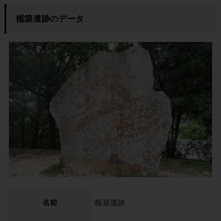
楯築遺跡のデータ
名前
楯築遺跡