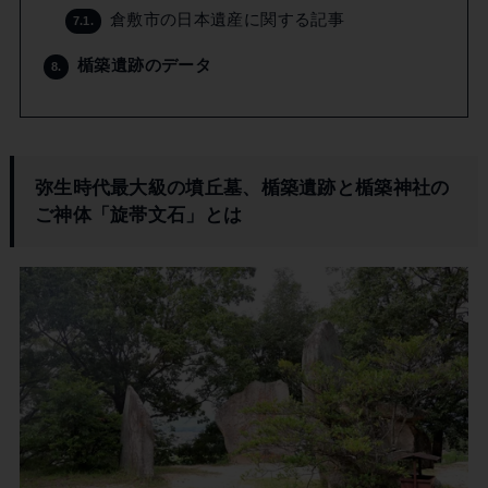
倉敷市の日本遺産に関する記事
7.1.
楯築遺跡のデータ
8.
弥生時代最大級の墳丘墓、楯築遺跡と楯築神社の
ご神体「旋帯文石」とは