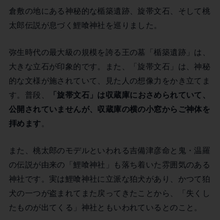
倉敷の地にある神秘的な楯築遺跡、旋帯文石、そして桃
太郎伝説が息づく鯉喰神社を巡りました。
弥生時代の最大級の規模を誇る王の墓「楯築遺跡」は、
大きな立石が印象的です。また、「旋帯文石」は、神秘
的な文様が施されていて、見た人の想像力をかき立てま
す。普段、
「旋帯文石」は収蔵庫におさめられていて、
公開されていませんが、収蔵庫の横の小窓からご神体を
拝めます
。
また、桃太郎のモデルといわれる吉備津彦命と鬼・温羅
の伝説が由来の「鯉喰神社」も落ち着いた雰囲気のある
神社です。実は鯉喰神社に立派な狛犬があり、かつて狛
犬の一つが盗まれてまた戻ってきたことから、「失くし
たものが出てくる」神社ともいわれているとのこと。