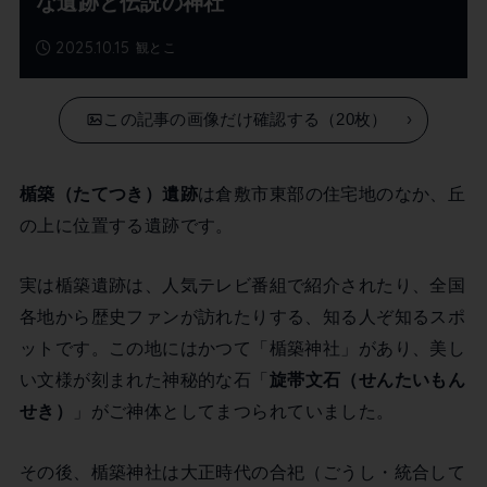
な遺跡と伝説の神社
2025.10.15
観とこ
この記事の画像だけ確認する（20枚）
楯築（たてつき）遺跡
は倉敷市東部の住宅地のなか、丘
の上に位置する遺跡です。
実は楯築遺跡は、人気テレビ番組で紹介されたり、全国
各地から歴史ファンが訪れたりする、知る人ぞ知るスポ
ットです。この地にはかつて「楯築神社」があり、美し
い文様が刻まれた神秘的な石「
旋帯文石（せんたいもん
せき）
」がご神体としてまつられていました。
その後、楯築神社は大正時代の合祀（ごうし・統合して