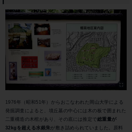
1976年（昭和51年）からおこなわれた岡山大学による
発掘調査によると、墳丘墓の中心には木の板で囲まれた
二重構造の木棺があり、その底には推定で
総重量が
32kgを超える水銀朱
が敷き詰められていました。原料