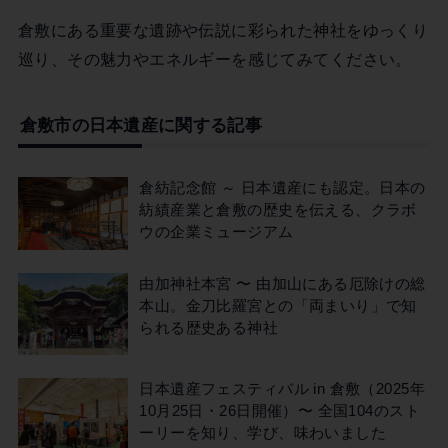
倉敷にある重要な遺跡や伝説に彩られた神社をゆっくり
巡り、その魅力やエネルギーを感じてみてください。
倉敷市の日本遺産に関する記事
倉紡記念館 ～ 日本遺産にも認定。日本の
紡績産業と倉敷の歴史を伝える、クラボ
ウの企業ミュージアム
由加神社本宮 〜 由加山にある厄除けの総
本山。金刀比羅宮との「両まいり」で知
られる歴史ある神社
日本遺産フェスティバル in 倉敷（2025年
10月25日・26日開催）〜 全国104のスト
ーリーを知り、学び、味わいました