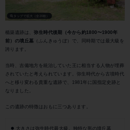
タップで拡大（全20枚）
楯築遺跡は、
弥生時代後期（今から約1800〜1900年
前）の墳丘墓
（ふんきゅうぼ）で、同時期では最大級を
誇ります。
当時、吉備地方を統治していた王に相当する人物が埋葬
されていたと考えられています。弥生時代から古墳時代
へと移り変わる貴重な遺跡で、1981年に国指定史跡と
なりました。
この遺跡の特徴はおもに三つあります。
大きさは弥生時代最大級。独特な形の墳丘墓