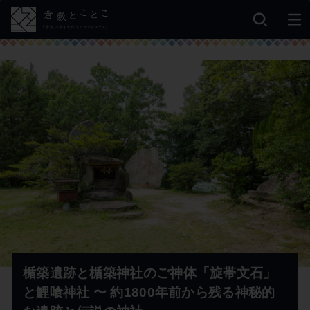
楯築遺跡と楯築神社のご神体「旋帯文石」
と鯉喰神社 〜 約1800年前から残る神秘的