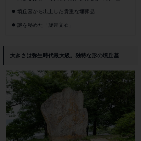
墳丘墓から出土した貴重な埋葬品
謎を秘めた「旋帯文石」
大きさは弥生時代最大級。独特な形の墳丘墓