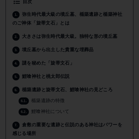
目次
弥生時代最大級の墳丘墓、楯築遺跡と楯築神社
1.
のご神体「旋帯文石」とは
大きさは弥生時代最大級。独特な形の墳丘墓
2.
墳丘墓から出土した貴重な埋葬品
3.
謎を秘めた「旋帯文石」
4.
鯉喰神社と桃太郎伝説
5.
楯築遺跡と旋帯文石、鯉喰神社の見どころ
6.
楯築遺跡の特徴
6.1.
鯉喰神社について
6.2.
倉敷の重要な遺跡と伝説のある神社はパワーを
7.
感じる場所