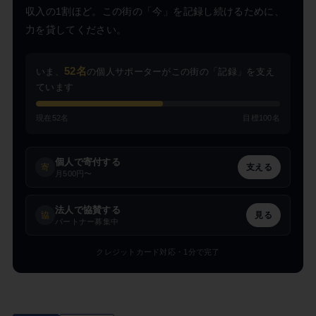
収入の1割ほど。この街の「今」を記録し続けるために、
力を貸してください。
52名
いま、
の個人サポーターがこの街の「記録」を支え
ています
現在52名
目標100名
個人で寄付する
寄
支える
月500円〜
法人で協賛する
協
見る
パートナー募集中
クレジットカード対応・1分で完了