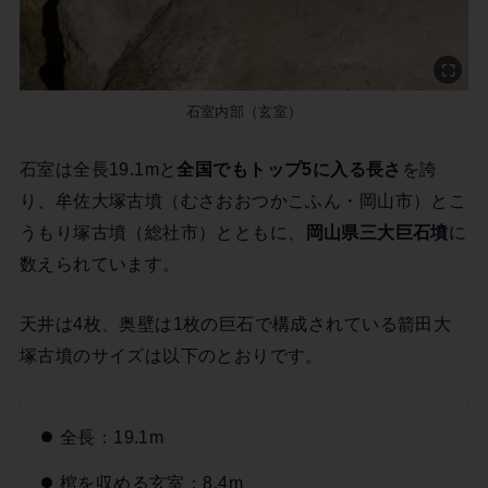
石室内部（玄室）
石室は全長19.1mと
全国でもトップ5に入る長さ
を誇
り、牟佐大塚古墳（むさおおつかこふん・岡山市）とこ
うもり塚古墳（総社市）とともに、
岡山県三大巨石墳
に
数えられています。
天井は4枚、奥壁は1枚の巨石で構成されている箭田大
塚古墳のサイズは以下のとおりです。
全長：19.1m
棺を収める玄室：8.4m