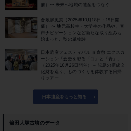
催）〜 未来へ地域の遺産をつなぐ
倉敷屏風祭（2025年10月18日・19日開
催） 〜 地元高校生・大学生の作品や、音
声ナビゲーションなど新たな取り組みも
始まった、秋の風物詩
日本遺産フェスティバル in 倉敷 エクスカ
ーション「倉敷を彩る『白』と『青』」
（2025年10月26日開催）～ 児島の構成文
化財を巡り、ものづくりを体験する日帰
りツアー
日本遺産をもっと知る
箭田大塚古墳のデータ