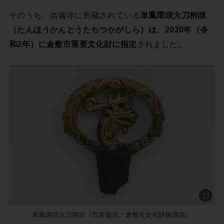
そのうち、吉備寺に所蔵されている
単鳳環頭大刀柄頭
（たんほうかんとうたちつかがしら）は、
2020年
（令
和2年）に倉敷市重要文化財に指定
されました。
単鳳環頭大刀柄頭（写真提供：倉敷市文化財保護課）