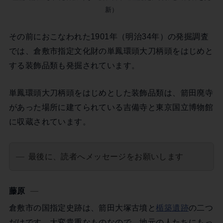
新）
その前におこなわれた1901年（明治34年）の発掘調査
では、倉敷市指定文化財の単鳳環頭大刀柄頭をはじめと
する装飾品類も発掘されています。
単鳳環頭大刀柄頭をはじめとした装飾品類は、箭田廃寺
があった場所に建てられている吉備寺と東京国立博物館
に収蔵されています。
最後に、読者へメッセージをお願いします
藤原
倉敷市の国指定史跡は、箭田大塚古墳と
楯築遺跡
の二つ
だけです。大変貴重なものなので、地元の人たちにもっ