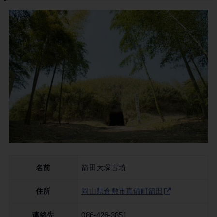
名前
箭田大塚古墳
住所
岡山県倉敷市真備町箭田
連絡先
086-426-3851