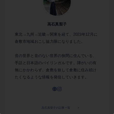
高石真梨子
東北→九州→近畿→関東を経て、2023年12月に
この記事を書いた市民ライター
倉敷市地域おこし協力隊になりました。
高石真梨子
音の世界と音のない世界の狭間に住んでいる、
手話と日本語のバイリンガルです。障がいの有
無にかかわらず、倉敷を旅して倉敷に住み続け
たくなるような情報を発信していきます。
高石真梨子の記事一覧