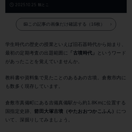
2025.10.25
観とこ
この記事の画像だけ確認する（16枚）
学生時代の歴史の授業といえば旧石器時代から始まり、
最初の定期考査の出題範囲に
「古墳時代」
というワード
があったことを覚えていませんか。
教科書や資料集で見たことのあるあの古墳。倉敷市内に
も数多く現存しています。
倉敷市真備町にある吉備真備駅から約1.8Kmに位置する
国指定史跡、
箭田大塚古墳（やたおおつかこふん）
につ
いて、深掘りしてみましょう。