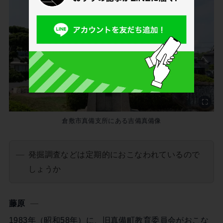
倉敷市真備支所にある吉備真備像
発掘調査などは定期的におこなわれているので
しょうか
藤原
1983年（昭和58年）に、旧真備町教育委員会がおこな