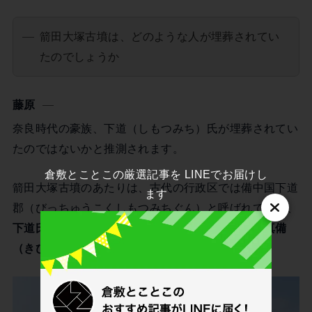
箭田大塚古墳は、どのような人が埋葬されてい
たのでしょうか
藤原
奈良時代の豪族、下道（しもつみち）氏が埋葬されてい
たのではないかと推測されます。
倉敷とことこの厳選記事を LINEでお届けし
箭田大塚古墳のあたりは、古代の行政区では備中国下道
ます
郡（びっちゅうこくしもつみちぐん）と呼ばれており、
下道氏の子孫には奈良時代の学者・政治家の吉備真備
（きびのまきび）がいる
と言われています。