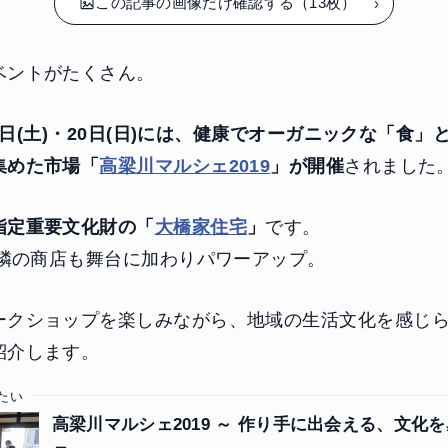
この記事の画像だけ確認する（13枚）
ベントがたくさん。
月19日(土)・20日(日)には、健康でオーガニックな「食
集めた市場「
高梁川マルシェ2019
」が開催
されました
指定重要文化財の「
大橋家住宅
」
です。
近隣の商店も舞台に加わりパワーアップ。
ークショップを楽しみながら、地域の生活文化を感じ
紹介します。
たい
高梁川マルシェ2019 ～ 作り手に出会える、文化