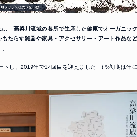
タップで拡大（全13枚）
ェは、
高梁川流域の各所で生産した健康でオーガニッ
をもたらす雑器や家具・アクセサリー・アート作品な
す。
タートし、2019年で14回目を迎えました。(※初期は年