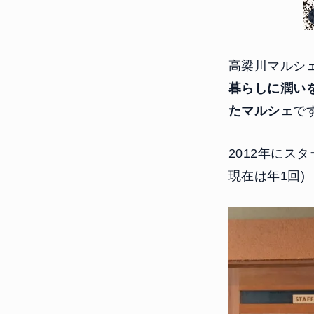
高梁川マルシ
暮らしに潤い
たマルシェ
で
2012年にス
現在は年1回)