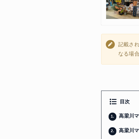
記載さ
なる場
目次
高梁川マ
1.
高梁川マ
2.