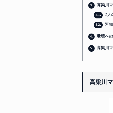
高梁川マ
3.
2人
3.1.
阿知
3.2.
環境への
4.
高梁川マ
5.
高梁川