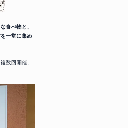
クな食べ物と、
どを一堂に集め
に複数回開催、