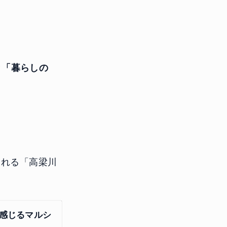
」と「暮らしの
。
られる「高梁川
を感じるマルシ