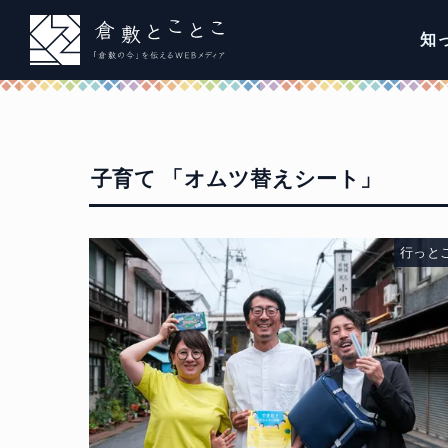
知
子育て 「オムツ替えシート」
行っと