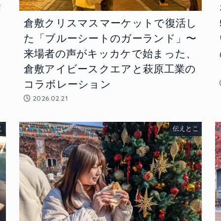
病
も
倉敷クリスマスマーケットで復活し
鑑
た「ブルーシートのガーランド」〜
来場者の声がキッカケで始まった、
倉敷アイビースクエアと萩原工業の
コラボレーション
2026.02.21
こ
伝えとこ