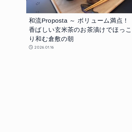
和流Proposta ～ ボリューム満点！
香ばしい玄米茶のお茶漬けでほっ
り和む倉敷の朝
2026.01.16