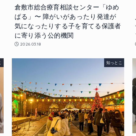
倉敷市総合療育相談センター「ゆめ
ぱる」〜 障がいがあったり発達が
も
気になったりする子を育てる保護者
に寄り添う公的機関
2026.03.18
こ
知っとこ