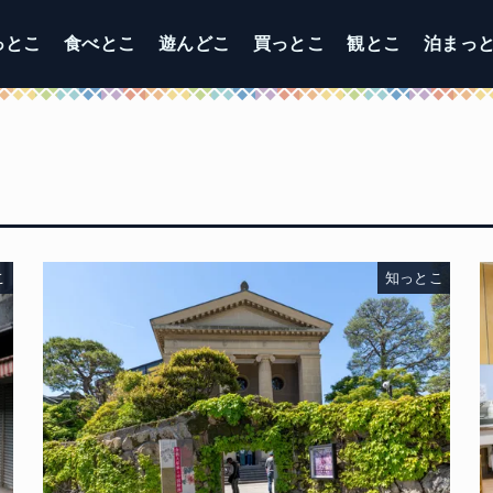
っとこ
食べとこ
遊んどこ
買っとこ
観とこ
泊まっ
こ
知っとこ