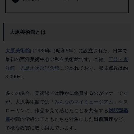
大原美術館とは
大原美術館
は1930年（昭和5年）に設立された、日本で
最初の
西洋美術中心
の私立美術館です。本館、
工芸・東
洋館
、
児島虎次郎記念館
に分かれており、収蔵点数は約
3,000件。
多くの場合、美術館では
静かに
鑑賞するのがマナーです
が、大原美術館では「
みんなのマイミュージアム
」をス
ローガンに、作品を見て感じたことを共有する
対話型鑑
賞
や院内学級の子どもたちを対象にした
出前講座
など、
多様な鑑賞に取り組んでいます。