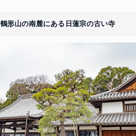
は鶴形山の南麓にある日蓮宗の古い寺