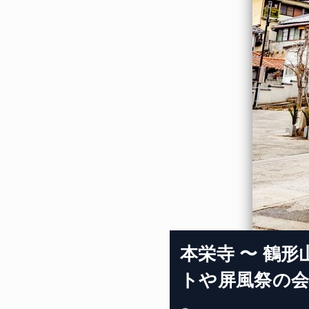
本栄寺 〜 鶴
トや屏風祭の