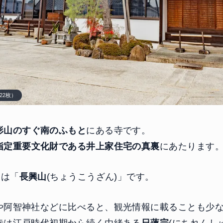
22枚）
形山のすぐ南のふもと
にある寺です。
指定重要文化財である井上家住宅の真裏
にあたります
)は「
長興山
(ちょうこうざん)」です。
や阿智神社などに比べると、観光情報に載ることも少
寺は江戸時代初期から続く由緒ある
日蓮宗
(にちれんし