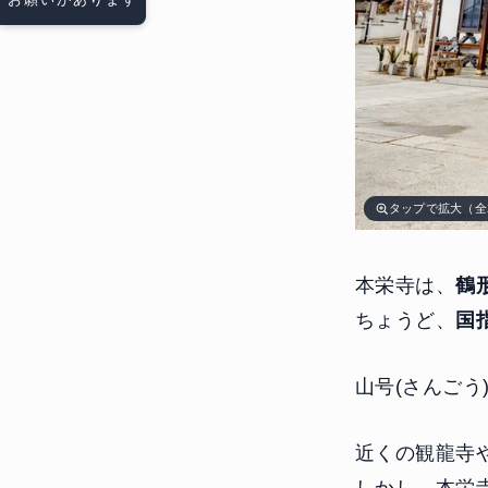
タップで拡大（全
本栄寺は、
鶴
ちょうど、
国
山号(さんごう
近くの観龍寺
しかし、本栄