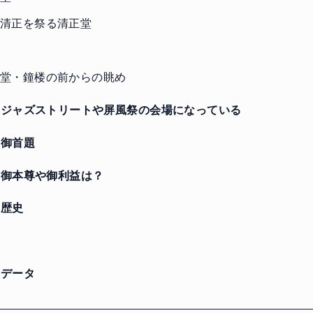
清正を祭る清正堂
楼
堂・鐘楼の前からの眺め
ジャズストリートや屏風祭の会場になっている
御首題
御本尊や御利益は？
歴史
に
データ