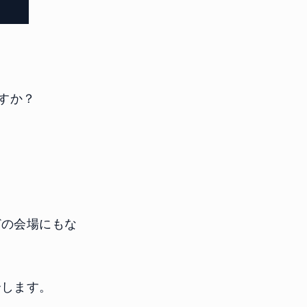
すか？
。
どの会場にもな
介します。