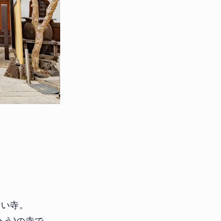
。
ない寺。
ゅう)の寺で