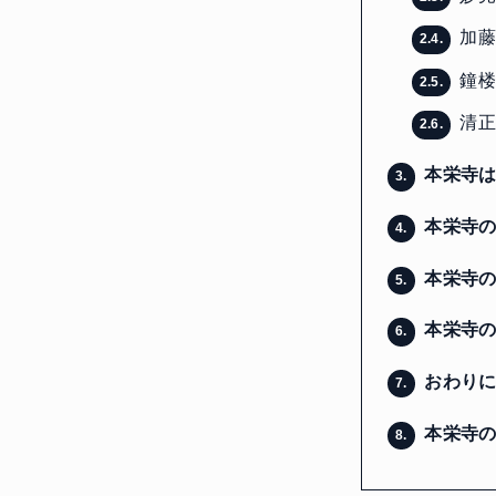
加藤
2.4.
鐘
2.5.
清正
2.6.
本栄寺は
3.
本栄寺の
4.
本栄寺の
5.
本栄寺の
6.
おわり
7.
本栄寺の
8.