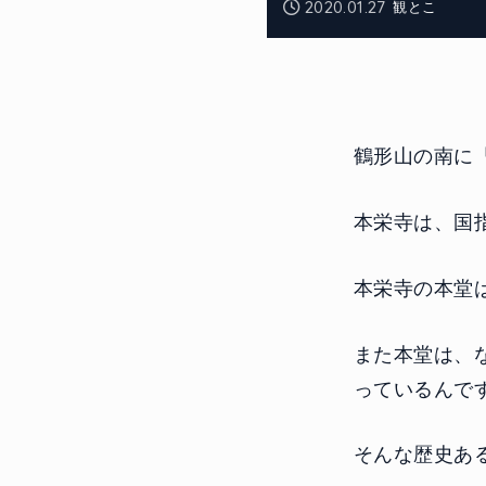
2020.01.27
観とこ
鶴形山の南に
本栄寺は、国
本栄寺の本堂
また本堂は、
っているんで
そんな歴史あ