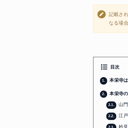
記載さ
なる場
目次
本栄寺は
1.
本栄寺の
2.
山
2.1.
江戸
2.2.
妙見
2.3.