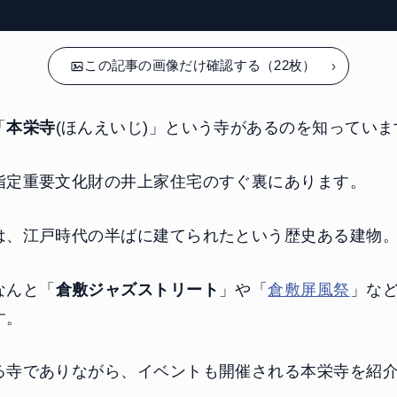
この記事の画像だけ確認する（22枚）
「
本栄寺
(ほんえいじ)」という寺があるのを知っていま
指定重要文化財の井上家住宅のすぐ裏にあります。
は、江戸時代の半ばに建てられたという歴史ある建物
なんと「
倉敷ジャズストリート
」や「
倉敷屏風祭
」な
す。
る寺でありながら、イベントも開催される本栄寺を紹