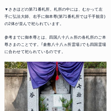
▼さきほどの第71番札所。札所の中には、むかって左
手に弘法大師、右手に御本尊(第71番札所では千手観音)
の2体が並んで祀られています。
参考までに御本尊とは、四国八十八ヵ所の各札所のご本
尊さまのことです。｢倉敷八十八ヵ所霊場｣でも四国霊場
に合わせて祀られているのです。