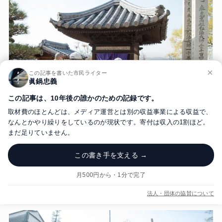
×
この記事を書いた市民ライター
眞鍋忠義
この記事は、10年後の誰かのための記録です。
取材費のほとんどは、メディア運営とは別の収益事業による収益で、
なんとかやり繰りをしているのが現状です。寄付は収入の1割ほど。
まだ足りていません。
第75番札所
この書き手を支える →
▼観龍寺の北側に位置する78番札所、郷照寺。整理・
整頓されており、普段から地域のかたがたに大事にさ
月500円から・1分で完了
れ、守られていることを感じます。
法人・団体の協賛について