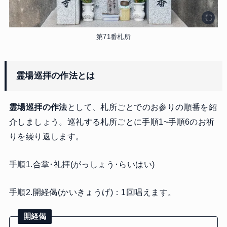
第71番札所
霊場巡拝の作法とは
霊場巡拝の作法
として、札所ごとでのお参りの順番を紹
介しましょう。巡礼する札所ごとに手順1~手順6のお祈
りを繰り返します。
手順1.合掌･礼拝(がっしょう･らいはい)
手順2.開経偈(かいきょうげ)：1回唱えます。
開経偈