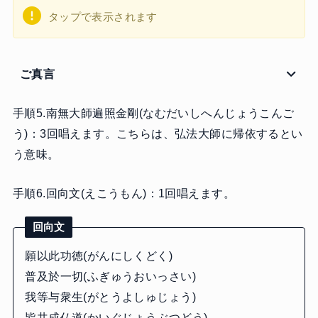
タップで表示されます
ご真言
手順5.南無大師遍照金剛(なむだいしへんじょうこんご
う)：3回唱えます。こちらは、弘法大師に帰依するとい
う意味。
手順6.回向文(えこうもん)：1回唱えます。
回向文
願以此功徳(がんにしくどく)
普及於一切(ふぎゅうおいっさい)
我等与衆生(がとうよしゅじょう)
皆共成仏道(かいぐじょうぶつどう)