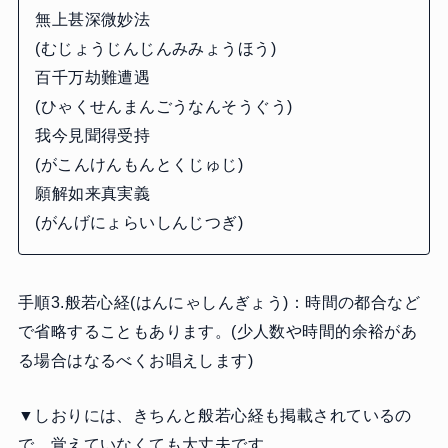
無上甚深微妙法
(むじょうじんじんみみょうほう)
百千万劫難遭遇
(ひゃくせんまんごうなんそうぐう)
我今見聞得受持
(がこんけんもんとくじゅじ)
願解如来真実義
(がんげにょらいしんじつぎ)
手順3.般若心経(はんにゃしんぎょう)：時間の都合など
で省略することもあります。(少人数や時間的余裕があ
る場合はなるべくお唱えします)
▼しおりには、きちんと般若心経も掲載されているの
で、覚えていなくても大丈夫です。