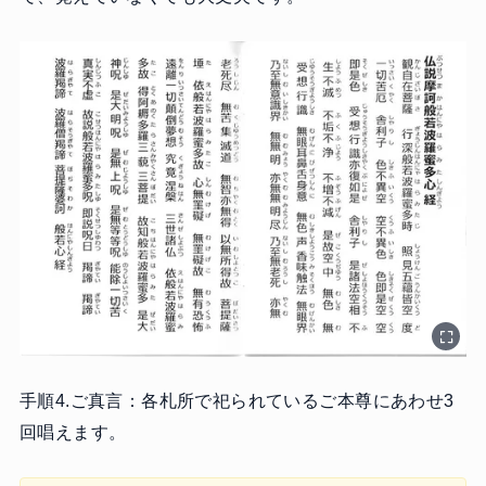
手順4.ご真言：各札所で祀られているご本尊にあわせ3
回唱えます。