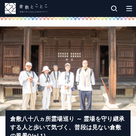
倉敷八十八ヵ所霊場巡り ～ 霊場を守り継承
する人と歩いて気づく、普段は見ない倉敷
の風景(Vol.1)