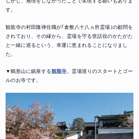
しかし、無理をしなかったことで実現する願いもありま
す。
観龍寺の村田隆禅住職が｢倉敷八十八ヵ所霊場｣の顧問を
されており、その縁から、霊場を守る世話役のかたがた
と一緒に巡るという、幸運に恵まれることになりまし
た。
▼鶴形山に鎮座する
観龍寺
。霊場巡りのスタートとゴー
ルのお寺です。