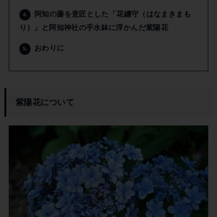
阿知の藤を意匠とした「花纏守（はなまきまも
4.
り）」と阿知神社の手水鉢に浮かんだ紫陽花
おわりに
5.
紫陽花について