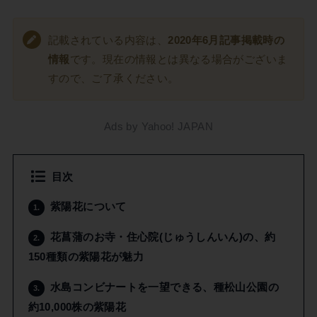
記載されている内容は、
2020年6月記事掲載時の
情報
です。現在の情報とは異なる場合がございま
すので、ご了承ください。
Ads by Yahoo! JAPAN
目次
紫陽花について
1.
花菖蒲のお寺・住心院(じゅうしんいん)の、約
2.
150種類の紫陽花が魅力
水島コンビナートを一望できる、種松山公園の
3.
約10,000株の紫陽花