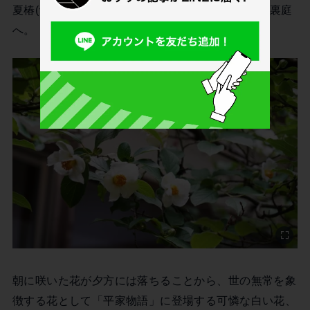
夏椿(サラの花)が咲いているとのことだったので、裏庭
へ。
朝に咲いた花が夕方には落ちることから、世の無常を象
徴する花として「平家物語」に登場する可憐な白い花、