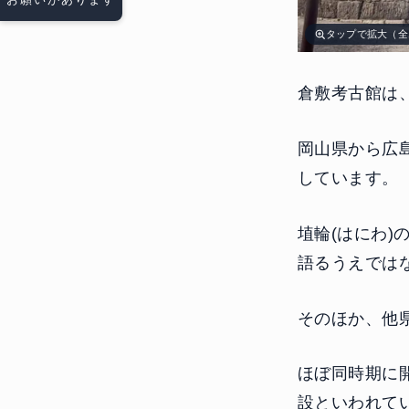
タップで拡大（全
倉敷考古館は
岡山県から広
しています。
埴輪(はにわ)
語るうえでは
そのほか、他
ほぼ同時期に
設といわれて