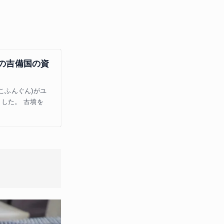
の吉備国の資
 こふんぐん)がユ
した。 古墳を