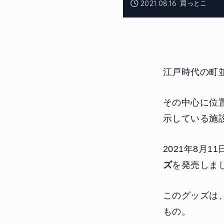
2021.08.16
買っとこ
江戸時代の町
その中心に位
示している施
2021年8月
ズ
を発売しま
このグッズは
もの。