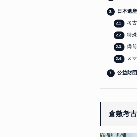
日本遺産
2.
考古
2.1.
特殊
2.2.
備前
2.3.
スマ
2.4.
公益財団
3.
倉敷考