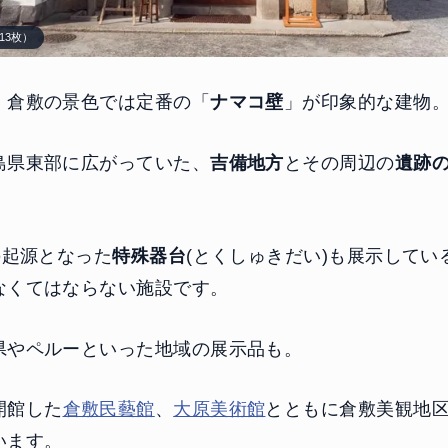
13枚）
、倉敷の景色では定番の「
ナマコ壁
」が印象的な建物
島県東部に広がっていた、
吉備地方
とその周辺の
遺跡
の起源となった
特殊器台
(とくしゅきだい)も展示してい
なくてはならない施設です。
県やペルーといった地域の展示品も。
開館した
倉敷民藝館
、
大原美術館
とともに倉敷美観地
います。