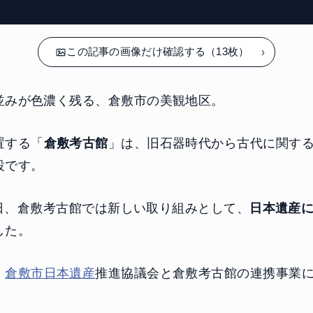
この記事の画像だけ確認する（13枚）
並みが色濃く残る、倉敷市の美観地区。
置する「
倉敷考古館
」は、旧石器時代から古代に関す
設です。
11日、倉敷考古館では新しい取り組みとして、
日本遺産
した。
、
倉敷市日本遺産
推進協議会と倉敷考古館の連携事業