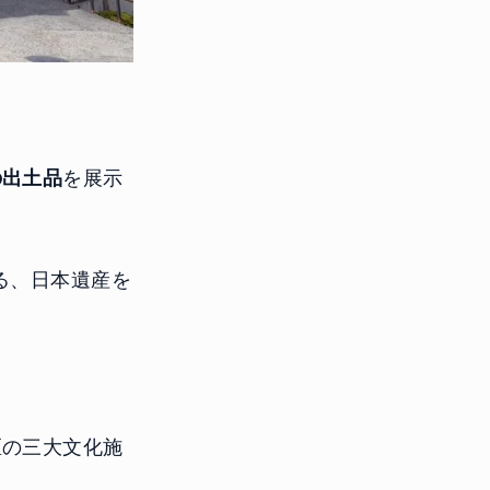
。
の出土品
を展示
る、日本遺産を
区の三大文化施