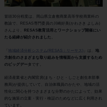
冒頭30分程度は、岡山県立倉敷商業高等学校商業科の
教諭で、RESAS専門委員の川崎好美(かわさき よしみ)
さんより、
RESAS教育活用とワークショップ開催にい
たる経緯が紹介されました
。
「
地域経済分析システム(RESAS：リーサス)
」は、
地
方創生のさまざまな取り組みを情報面から支援するため
のビッグデータ
です。
経済産業省と内閣官房(まち・ひと・しごと創生本部事
務局)が提供していて、自治体職員のかたや、地域の活
性化に関心を持つさまざまな分野のかたによって、効果
的な施策の立案・実行・検証のためなどに広く利用され
ています。