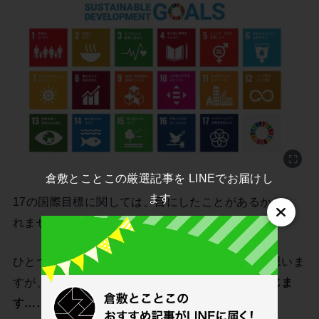
倉敷とことこの厳選記事を LINEでお届けし
ます
17の国際目標に関しては、目にしたことがあるかもし
れません。
ひとつひとつの目標は、なんとなく理解できると思いま
すが、
テーマが大きすぎて実感がわかないとも感じま
す……。