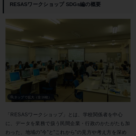
RESASワークショップ SDGs編の概要
タップで拡大（全16枚）
「RESASワークショップ」とは、学校関係者を中心
に、データを業務で扱う民間企業・行政のかたがたも加
わった、地域の”今”と”これから”の見方や考え方を深め