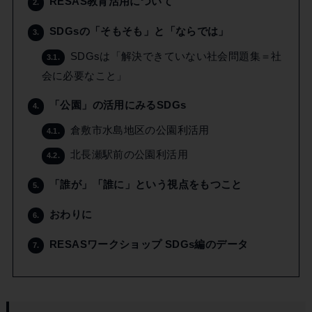
RESAS教育活用について
2.
SDGsの「そもそも」と「ならでは」
3.
SDGsは「解決できていない社会問題集＝社
3.1.
会に必要なこと」
「公園」の活用にみるSDGs
4.
倉敷市水島地区の公園利活用
4.1.
北長瀬駅前の公園利活用
4.2.
「誰が」「誰に」という視点をもつこと
5.
おわりに
6.
RESASワークショップ SDGs編のデータ
7.