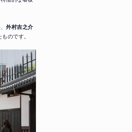
長、
外村吉之介
たものです。