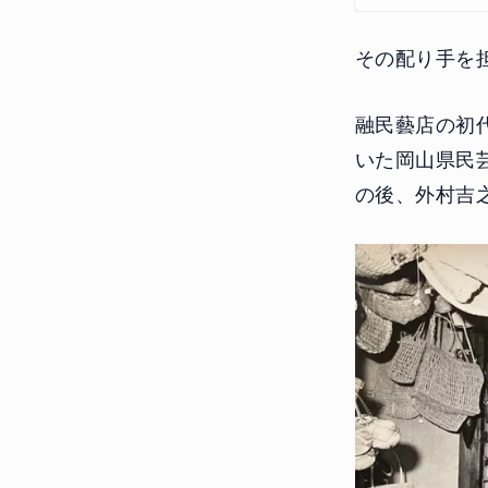
その配り手を
融民藝店の初
いた岡山県民
の後、外村吉