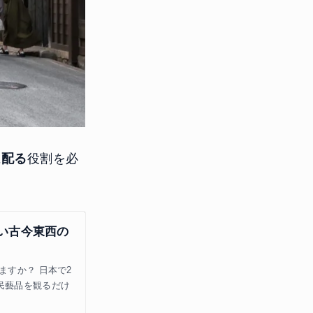
に
配る
役割を必
い古今東西の
ますか？ 日本で2
民藝品を観るだけ