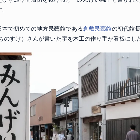
す。
日本で初めての地方民藝館である
倉敷民藝館
の初代館
きちのすけ）さんが書いた字を木工の作り手が看板にし