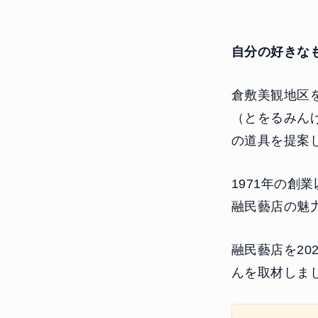
自分の好きな
倉敷美観地区
（とをるみん
の道具を提案
1971年の
融民藝店の魅
融民藝店を20
んを取材しま