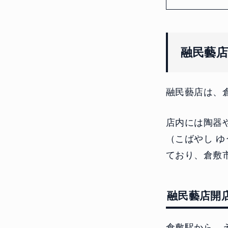
融民藝
融民藝店は、
店内には陶器
（こばやし 
ており、倉敷
融民藝店開
倉敷駅から、