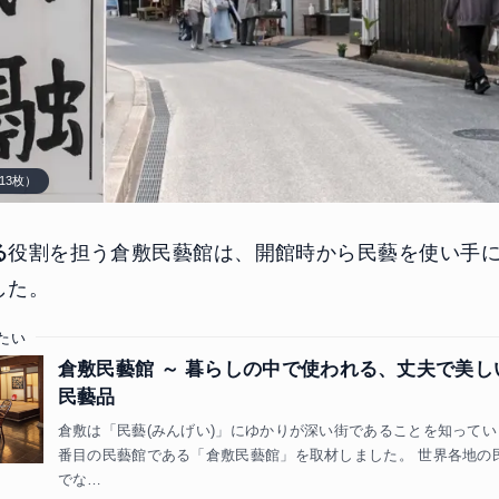
13枚）
る
役割を担う倉敷民藝館は、開館時から民藝を使い手
した。
たい
倉敷民藝館 ～ 暮らしの中で使われる、丈夫で美し
民藝品
倉敷は「民藝(みんげい)」にゆかりが深い街であることを知ってい
番目の民藝館である「倉敷民藝館」を取材しました。 世界各地の
でな…