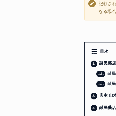
記載さ
なる場
目次
融民藝店
1.
融民
1.1.
融民
1.2.
店主 山
2.
融民藝店
3.