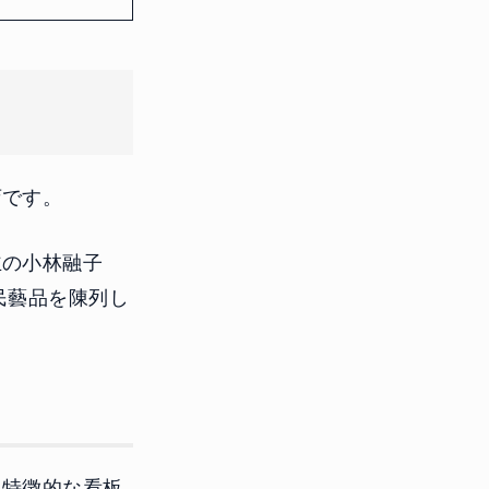
店です。
主の小林融子
民藝品を陳列し
た特徴的な看板