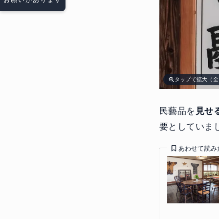
タップで拡大（全
民藝品を
見せ
要としていま
あわせて読み