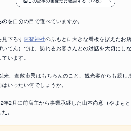
この記事の画像だけ確認する（13枚）
もの
を自分の目で選べていますか。
を見下ろす
阿智神社
のふもとに大きな看板を据えたお
げいてん）では、訪れるお客さんとの対話を大切にし
しています。
創業以来、倉敷市民はもちろんのこと、観光客からも親し
力はいったい何でしょうか。
22年2月に前店主から事業承継した山本尚意（やまもと
した。