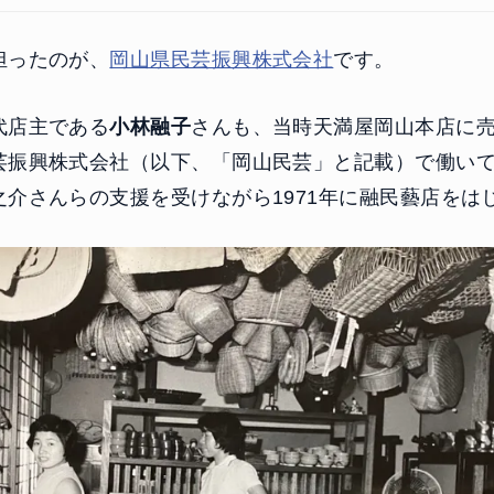
担ったのが、
岡山県民芸振興株式会社
です。
代店主である
小林融子
さんも、当時天満屋岡山本店に
芸振興株式会社（以下、「岡山民芸」と記載）で働い
之介さんらの支援を受けながら1971年に融民藝店をは