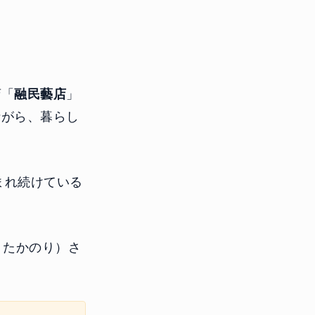
店「
融民藝店
」
ながら、暮らし
まれ続けている
 たかのり）さ