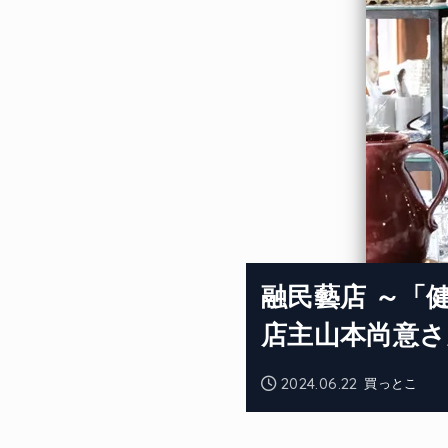
融民藝店 ～「
店主山本尚意さ
2024.06.22
買っとこ