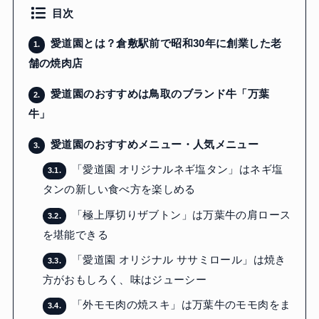
目次
愛道園とは？倉敷駅前で昭和30年に創業した老
1.
舗の焼肉店
愛道園のおすすめは鳥取のブランド牛「万葉
2.
牛」
愛道園のおすすめメニュー・人気メニュー
3.
「愛道園 オリジナルネギ塩タン」はネギ塩
3.1.
タンの新しい食べ方を楽しめる
「極上厚切りザブトン」は万葉牛の肩ロース
3.2.
を堪能できる
「愛道園 オリジナル ササミロール」は焼き
3.3.
方がおもしろく、味はジューシー
「外モモ肉の焼スキ」は万葉牛のモモ肉をま
3.4.