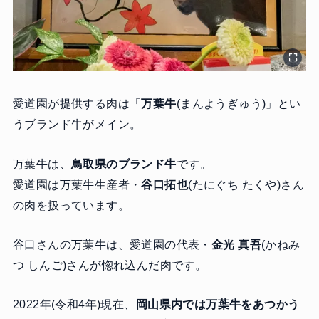
愛道園が提供する肉は「
万葉牛
(まんようぎゅう)」とい
うブランド牛がメイン。
万葉牛は、
鳥取県のブランド牛
です。
愛道園は万葉牛生産者・
谷口拓也
(たにぐち たくや)さん
の肉を扱っています。
谷口さんの万葉牛は、愛道園の代表・
金光 真吾
(かねみ
つ しんご)さんが惚れ込んだ肉です。
2022年(令和4年)現在、
岡山県内では万葉牛をあつかう