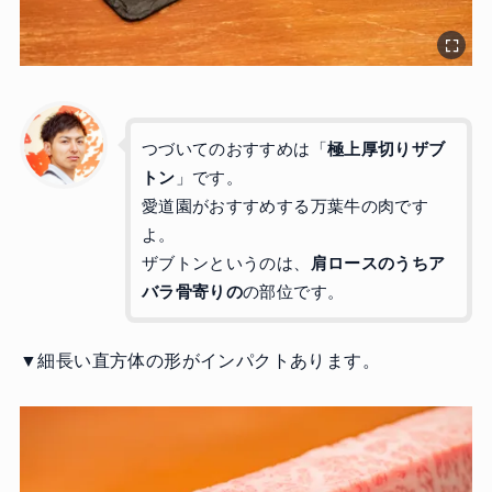
つづいてのおすすめは「
極上厚切りザブ
トン
」です。
愛道園がおすすめする万葉牛の肉です
よ。
ザブトンというのは、
肩ロースのうちア
バラ骨寄りの
の部位です。
▼細長い直方体の形がインパクトあります。