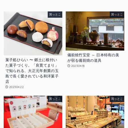
買っとこ
買っとこ
備前焼竹宝堂 ～ 日本特有の美
菓子処ひらい 〜 郷土に根付い
が宿る備前焼の道具
た菓子づくり。「良寛てまり」
2023.04.18
で知られる、大正元年創業の玉
島で長く愛されている和洋菓子
店
2023.04.22
買っとこ
買っとこ