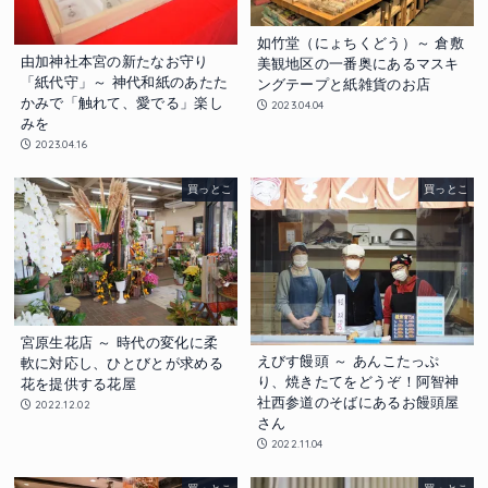
如竹堂（にょちくどう）～ 倉敷
由加神社本宮の新たなお守り
美観地区の一番奥にあるマスキ
「紙代守」～ 神代和紙のあたた
ングテープと紙雑貨のお店
かみで「触れて、愛でる」楽し
2023.04.04
みを
2023.04.16
買っとこ
買っとこ
宮原生花店 ～ 時代の変化に柔
えびす饅頭 ～ あんこたっぷ
軟に対応し、ひとびとが求める
り、焼きたてをどうぞ！阿智神
花を提供する花屋
社西参道のそばにあるお饅頭屋
2022.12.02
さん
2022.11.04