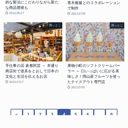
的な製法にこだわりながら新た
青木被服とのコラボレーション
な商品開発も
で制作
2022.08.27
2022.07.29
買っとこ
買っとこ
手仕事の店 倉敷民芸 ～ 本通り
果物小町のソフトクリームパー
商店街で道具をとおして日本の
ラー ～ 口いっぱいに広がる美
文化と生活を伝えるお店
味しさ！岡山産フルーツを使っ
たテイクアウト専門店
2022.07.27
2022.07.10
＜
1
2
3
4
5
6
…
8
＞