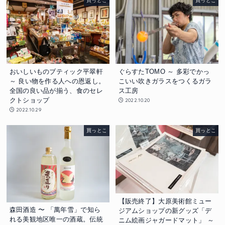
買っとこ
買っとこ
おいしいものブティック平翠軒
ぐらすたTOMO ～ 多彩でかっ
～ 良い物を作る人への恩返し。
こいい吹きガラスをつくるガラ
全国の良い品が揃う、食のセレ
ス工房
クトショップ
2022.10.20
2022.10.29
買っとこ
買っとこ
【販売終了】大原美術館ミュー
森田酒造 〜 「萬年雪」で知ら
ジアムショップの新グッズ「デ
れる美観地区唯一の酒蔵。伝統
ニム絵画ジャガードマット」 ～