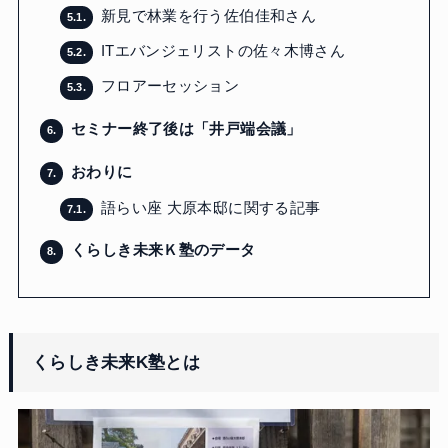
新見で林業を行う佐伯佳和さん
5.1.
ITエバンジェリストの佐々木博さん
5.2.
フロアーセッション
5.3.
セミナー終了後は「井戸端会議」
6.
おわりに
7.
語らい座 大原本邸に関する記事
7.1.
くらしき未来Ｋ塾のデータ
8.
くらしき未来K塾とは