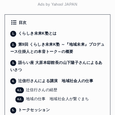
Ads by Yahoo! JAPAN
目次
くらしき未来K塾とは
1.
第9回 くらしき未来K塾 ～『地域未来』プロデュ
2.
ース仕掛人との本音トーク～の概要
語らい座 大原本邸館長の山下陽子さんによるあ
3.
いさつ
辻信行さんによる講演 地域社会人の仕事
4.
辻信行さんの経歴
4.1.
地域の仕事 地域社会人が繋ぐまち
4.2.
トークセッション
5.