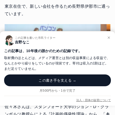
東京在住で、新しい会社を作るため長野県伊那市に通っ
ています。
×
この記事を書いた市民ライター
吉野なこ
この記事は、10年後の誰かのための記録です。
取材費のほとんどは、メディア運営とは別の収益事業による収益で、
なんとかやり繰りをしているのが現状です。寄付は収入の1割ほど。
まだ足りていません。
この書き手を支える →
月500円から・1分で完了
法人・団体の協賛について
佐々木さんは、スタンフォード大学のジョン・D・クラ
ンボルツ教授らによる『計画的偶発性理論』から、「
キ