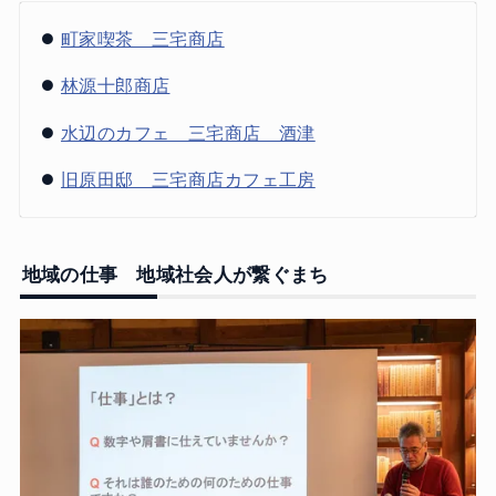
町家喫茶 三宅商店
林源十郎商店
水辺のカフェ 三宅商店 酒津
旧原田邸 三宅商店カフェ工房
地域の仕事 地域社会人が繋ぐまち