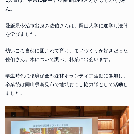
1人目は、
林業に従事する佐伯佳和
(さえき よしかず)
さ
ん
。
愛媛県今治市出身の佐伯さんは、岡山大学に進学し法律
を学びました。
幼いころ自然に囲まれて育ち、モノづくりが好きだった
佐伯さん。木について調べ、林業に出会います。
学生時代に環境保全型森林ボランティア活動に参加し、
卒業後は岡山県新見市で地域おこし協力隊として活動し
ました。