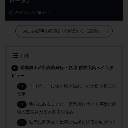
レータ」
2020.07.29
知っとこ
この記事の画像だけ確認する（20枚）
目次
松本鉄工の代表取締役・杉原 佑友太氏へインタ
1.
ビュー
「ロボットに命を吹き込む」のが松本鉄工の
1.1.
仕事
地方にあることと、産業用ロボット事業の経
1.2.
験の豊富さが松本鉄工の強み
世代に関係なく仕事の結果と評価が結びつく
1.3.