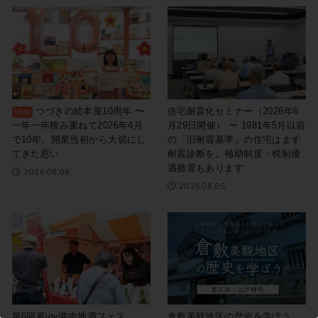
この記事を書いた市民ライター
つづきの絵本屋10周年 〜
住宅耐震化セミナー（2026年6
吉野なこ
一年一年積み重ねて2026年4月
月29日開催） 〜 1981年5月以前
で10年。開業当初から大切にし
の「旧耐震基準」の住宅はまず
てきた思い
耐震診断を。補助制度・税制優
遇措置もあります
2026.08.08
2026.08.05
第6回宴joy備中地酒フェス
倉敷美観地区の歴史を学ぼう