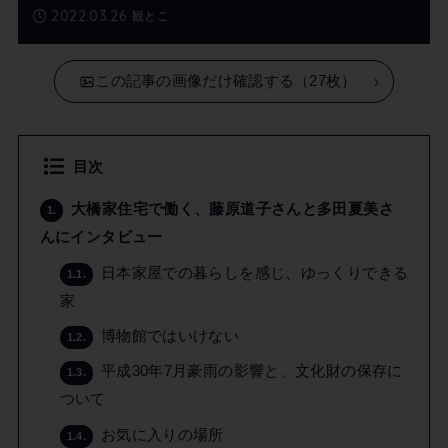
2022.03.26
観とこ
この記事の画像だけ確認する（27枚）
目次
大橋家住宅で働く、藤原道子さんと多田夏美さ
1.
んにインタビュー
日本家屋での暮らしを感じ、ゆっくりできる
1.1.
家
博物館ではいけない
1.2.
平成30年7月豪雨の影響と、文化財の保存に
1.3.
ついて
お気に入りの場所
1.4.