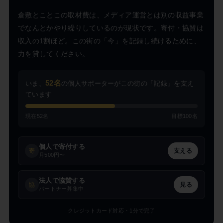
倉敷とことこの取材費は、メディア運営とは別の収益事業
でなんとかやり繰りしているのが現状です。寄付・協賛は
収入の1割ほど。この街の「今」を記録し続けるために、
力を貸してください。
52名
いま、
の個人サポーターがこの街の「記録」を支え
ています
現在52名
目標100名
個人で寄付する
寄
支える
月500円〜
法人で協賛する
協
見る
パートナー募集中
クレジットカード対応・1分で完了