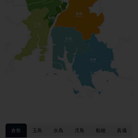
倉敷
玉島
水島
児島
船穂
真備