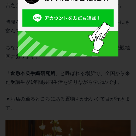
吉之介(とのむら きちのすけ)が生みだした織物です。
時間をかけて手で織られる、デザイン性にも実用性にも
富んでいる倉敷ノッティング。
ちなみに、倉敷ノッティングを学べる場所が倉敷美観地
区にあります。
「
倉敷本染手織研究所
」と呼ばれる場所で、全国から来
た受講生が1年間共同生活を送りながら学ぶのです。
▼お店の至るところにある置物もかわいくて目が行きま
す。