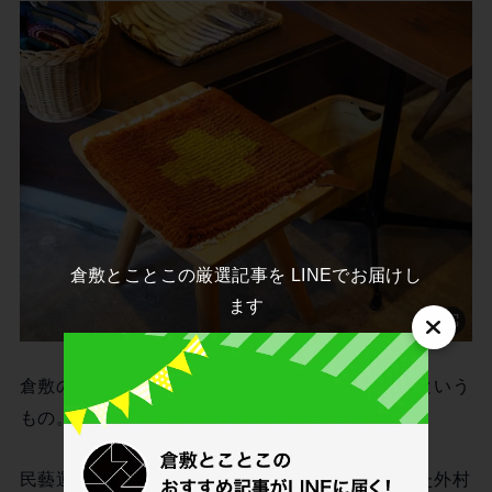
倉敷とことこの厳選記事を LINEでお届けし
ます
倉敷の手織り技法のひとつ「
倉敷ノッティング
」という
もの。
民藝運動を熱心にし、
倉敷民藝館
初代館長を務めた外村