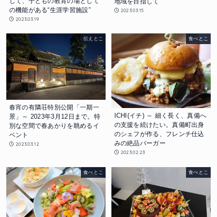
して、子どもの教育の場として
地域を目指して
の機能がある“生涯学習施設”
2023.03.15
2023.03.19
伝えとこ
食べとこ
春宵の有隣荘特別公開「一期一
ICHI(イチ) ～ 細く長く、真備へ
景」～ 2023年3月12日まで。特
の支援を続けたい。真備町出身
別な空間で春あかりを眺めるイ
のシェフが作る、フレンチ仕込
ベント
みの絶品バーガー
2023.03.12
2023.02.23
食べとこ
食べとこ