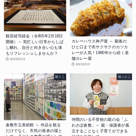
観音経写経会（令和5年2月18日
カレーハウス神戸屋 ～ 最後の
開催）～ 気忙しい日常からしば
ひと口まで衣サクサクのカツカ
し離れ、自分と向き合い心も体
レーが人気！1980年から続く老
もリフレッシュしませんか？
舗カレー屋
2023.03.25
2023.03.21
観とこ
知っとこ
仲間のいる不登校の親の会「ふ
倉敷市立美術館 ～ 作品を観る
わさぽ倉敷」～ 親・保護者が孤
だけでなく、市民の発表の場と
立することなく子育てができる