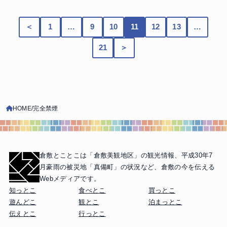
＜
1
…
9
10
11
12
13
…
21
＞
HOME
完全禁煙
倉敷とことこは「倉敷美観地区」の観光情報、
平成30年7
月豪雨の被災地「真備町」の状況など、
倉敷の今を伝える
Webメディアです。
知っとこ
食べとこ
買っとこ
遊んどこ
観とこ
泊まっとこ
伝えとこ
行っとこ