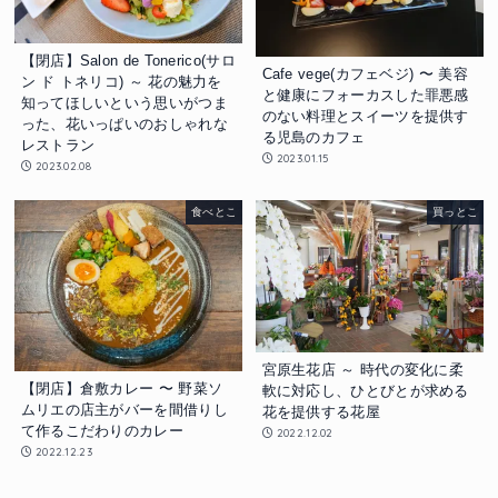
【閉店】Salon de Tonerico(サロ
Cafe vege(カフェベジ) 〜 美容
ン ド トネリコ) ～ 花の魅力を
と健康にフォーカスした罪悪感
知ってほしいという思いがつま
のない料理とスイーツを提供す
った、花いっぱいのおしゃれな
る児島のカフェ
レストラン
2023.01.15
2023.02.08
食べとこ
買っとこ
宮原生花店 ～ 時代の変化に柔
【閉店】倉敷カレー 〜 野菜ソ
軟に対応し、ひとびとが求める
ムリエの店主がバーを間借りし
花を提供する花屋
て作るこだわりのカレー
2022.12.02
2022.12.23