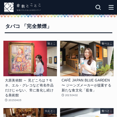
タバコ 「完全禁煙」
観とこ
食べとこ
CAFÉ JAPAN BLUE GARDEN
大原美術館 ～ 見どころは？モ
〜 ジーンズメーカーが提案する
ネ、エル・グレコなど有名作品
新たな食文化「藍食」
だけじゃない、常に進化し続け
る美術館
2023.04.02
2023.04.03
伝えとこ
食べとこ