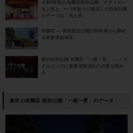
令和4年秋の有隣荘特別公開「マティス—
光と色と」〜 3年振りに復活した恒例行事
のテーマは「光と色」
有隣荘 ～ 春秋限定公開の特等席から眺め
る倉敷美観地区
この記事を書いた市民ライター
倉敷そだち
夜の特別公開 有隣荘「一期一景」 ～ ノス
タルジックに倉敷美観地区の夕景を眺め
る
春宵の有隣荘 特別公開「一期一景」のデータ