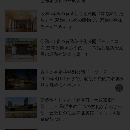
ど修繕後初の一般公開
令和5年秋の有隣荘特別公開「家族のかた
ち」〜 家族のための建物で、家族の存在
を考えてみよう
令和5年春の有隣荘特別公開「モノクロー
ム 空間と響きあう色」～ 作品と建築や庭
園の調和や対比を楽しむ
春宵の有隣荘特別公開「一期一景」～
2023年3月12日まで。特別な空間で春あか
りを眺めるイベント
建築物としての「有隣荘（大原家旧別
邸）」～ 和洋中の三つの文化が合わさっ
た、倉敷初の住居兼迎賓館（くらしき建
築紀行 Vol.7）