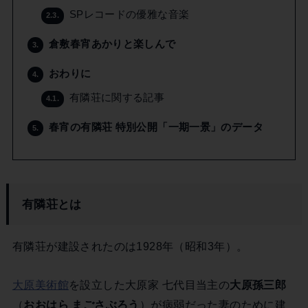
SPレコードの優雅な音楽
2.3.
倉敷春宵あかりと楽しんで
3.
おわりに
4.
有隣荘に関する記事
4.1.
春宵の有隣荘 特別公開「一期一景」のデータ
5.
有隣荘とは
有隣荘が建設されたのは1928年（昭和3年）。
大原美術館
を設立した大原家 七代目当主の
大原孫三郎
（
おおはら まごさぶろう
）が病弱だった妻のために建