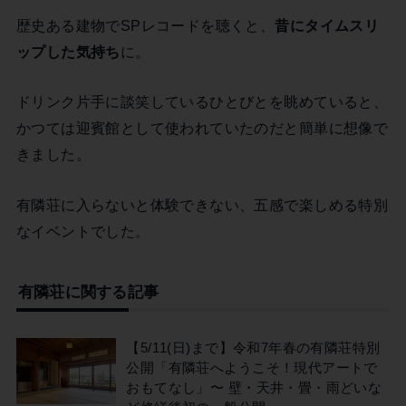
歴史ある建物でSPレコードを聴くと、
昔にタイムスリ
ップした気持ち
に。
ドリンク片手に談笑しているひとびとを眺めていると、
かつては迎賓館として使われていたのだと簡単に想像で
きました。
有隣荘に入らないと体験できない、五感で楽しめる特別
なイベントでした。
有隣荘に関する記事
【5/11(日)まで】令和7年春の有隣荘特別
公開「有隣荘へようこそ！現代アートで
おもてなし」〜 壁・天井・畳・雨どいな