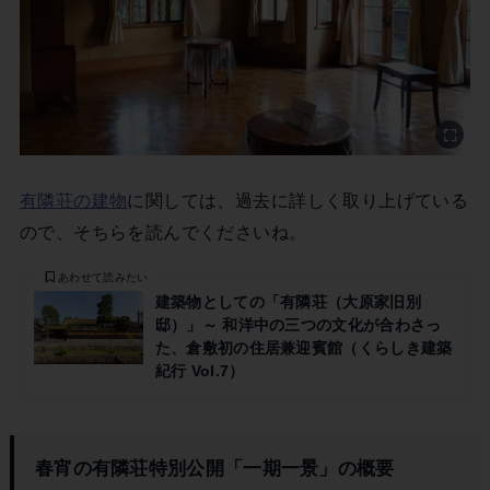
有隣荘の建物
に関しては、過去に詳しく取り上げている
ので、そちらを読んでくださいね。
あわせて読みたい
建築物としての「有隣荘（大原家旧別
邸）」～ 和洋中の三つの文化が合わさっ
た、倉敷初の住居兼迎賓館（くらしき建築
紀行 Vol.7）
春宵の有隣荘特別公開「一期一景」の概要