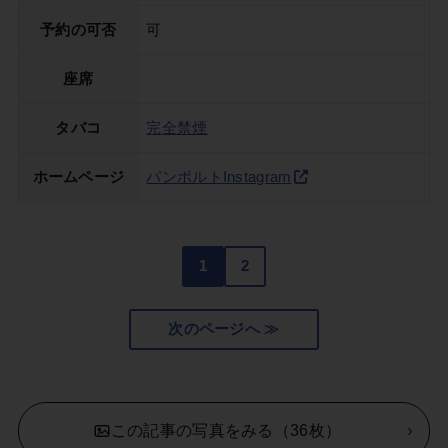
予約の可否
可
座席
タバコ
完全禁煙
ホームページ
パンポルトInstagram
1
2
次のページへ ≫
この記事の写真をみる（36枚）