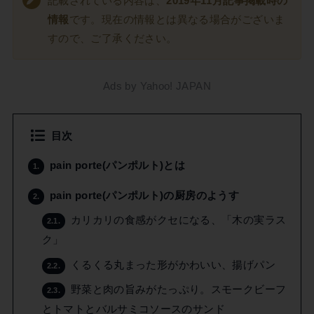
記載されている内容は、
2019年11月記事掲載時の
情報
です。現在の情報とは異なる場合がございま
すので、ご了承ください。
Ads by Yahoo! JAPAN
目次
pain porte(パンポルト)とは
1.
pain porte(パンポルト)の厨房のようす
2.
カリカリの食感がクセになる、「木の実ラス
2.1.
ク」
くるくる丸まった形がかわいい、揚げパン
2.2.
野菜と肉の旨みがたっぷり。スモークビーフ
2.3.
とトマトとバルサミコソースのサンド