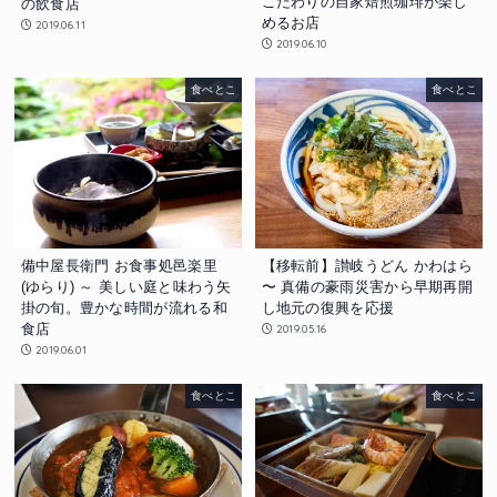
こだわりの自家焙煎珈琲が楽し
の飲食店
めるお店
2019.06.11
2019.06.10
食べとこ
食べとこ
備中屋長衛門 お食事処邑楽里
【移転前】讃岐うどん かわはら
(ゆらり) ～ 美しい庭と味わう矢
〜 真備の豪雨災害から早期再開
掛の旬。豊かな時間が流れる和
し地元の復興を応援
食店
2019.05.16
2019.06.01
食べとこ
食べとこ