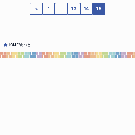
＜
1
…
13
14
15
HOME
食べとこ
倉敷とことこは「倉敷美観地区」の観光情報、
平成30年7
月豪雨の被災地「真備町」の状況など、
倉敷の今を伝える
Webメディアです。
知っとこ
食べとこ
買っとこ
遊んどこ
観とこ
泊まっとこ
伝えとこ
行っとこ