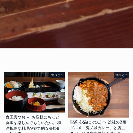
食べとこ
食べとこ
食工房つお ～ お客様にもっと
喫茶 心温(このん) 〜 総社のB級
食事を楽しんでもらいたい。和
グルメ「鬼ノ城カレー」と店主
洋折衷な料理が魅力的な矢掛町