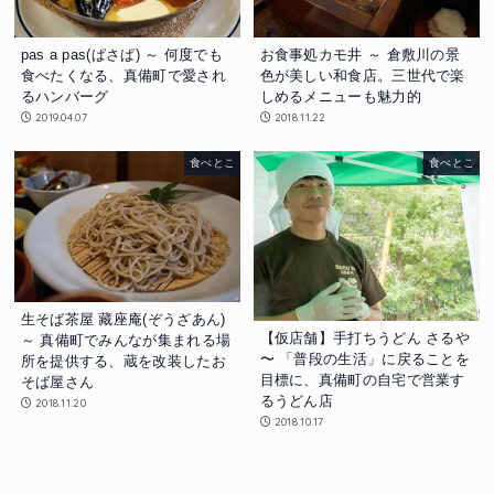
pas a pas(ぱさぱ) ～ 何度でも
お食事処カモ井 ～ 倉敷川の景
食べたくなる、真備町で愛され
色が美しい和食店。三世代で楽
るハンバーグ
しめるメニューも魅力的
2019.04.07
2018.11.22
食べとこ
食べとこ
生そば茶屋 藏座庵(ぞうざあん)
【仮店舗】手打ちうどん さるや
～ 真備町でみんなが集まれる場
〜 「普段の生活」に戻ることを
所を提供する、蔵を改装したお
目標に、真備町の自宅で営業す
そば屋さん
るうどん店
2018.11.20
2018.10.17