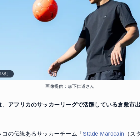
18枚）
画像提供：森下仁道さん
は、
アフリカのサッカーリーグで活躍している倉敷市
。
ッコの伝統あるサッカーチーム「
Stade Marocain
（ス