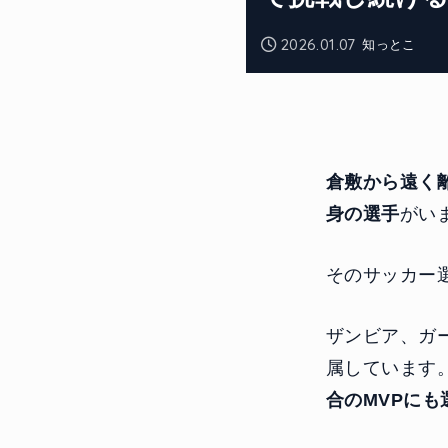
2026.01.07
知っとこ
倉敷から遠く
身の選手
がい
そのサッカー
ザンビア、ガ
属しています
合のMVPに