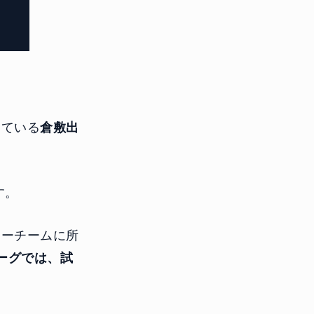
している
倉敷出
す。
カーチームに所
リーグでは、試