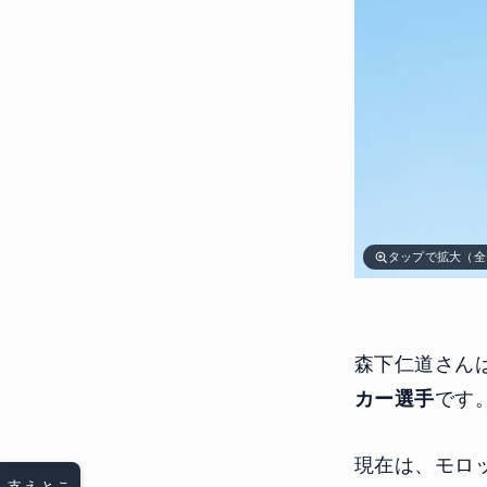
タップで拡大（全
森下仁道さん
カー選手
です
現在は、モロ
支えとこ