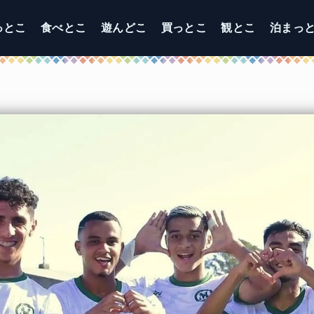
っとこ
食べとこ
遊んどこ
買っとこ
観とこ
泊まっ