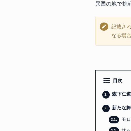
異国の地で挑
記載さ
なる場
目次
森下仁道
1.
新たな舞
2.
モロ
2.1.
サッ
2.2.