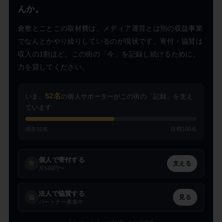
んか。
倉敷とことこの取材費は、メディア運営とは別の収益事業
でなんとかやり繰りしているのが現状です。寄付・協賛は
収入の1割ほど。この街の「今」を記録し続けるために、
力を貸してください。
52名
いま、
の個人サポーターがこの街の「記録」を支え
ています
現在52名
目標100名
個人で寄付する
寄
支える
月500円〜
法人で協賛する
協
見る
パートナー募集中