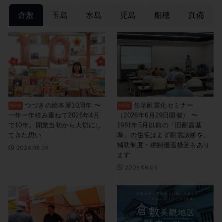
倉敷
玉島
水島
児島
船穂
真備
つづきの絵本屋10周年 〜
住宅耐震化セミナー
一年一年積み重ねて2026年4月
（2026年6月29日開催） 〜
で10年。開業当初から大切にし
1981年5月以前の「旧耐震基
てきた思い
準」の住宅はまず耐震診断を。
補助制度・税制優遇措置もあり
2026.08.08
ます
2026.08.05