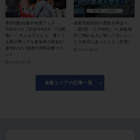
第6回宴joy備中地酒フェス
倉敷美観地区の歴史を学ぼう
SAKEべ!!（2026年6月6・7日開
（第2部：江戸時代）〜 美観地
催）～ 大人も子どもも、暑くて
区に関わる人に知ってほしいこ
も雨が降っても参加者の笑顔が
こで本当にあったこと（史実）
途切れない地酒の有料試飲イベ
2026.08.01
ント
2026.08.04
倉敷エリアの記事一覧