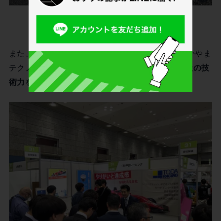
岡山国際サーキットでのレース活動（画像提供：
DELiGHTWORKS）
また、毎年コンベックス岡山にて開催される「おかやま
テクノロジー展（OTEX）」にも毎年出展し、
自社の技
術力をPR
しています。