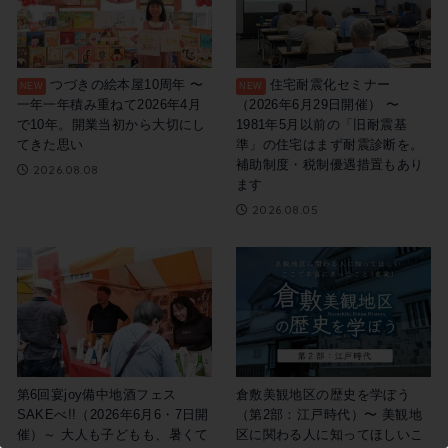
つづきの絵本屋10周年 〜
住宅耐震化セミナー
一年一年積み重ねて2026年4月
（2026年6月29日開催） 〜
で10年。開業当初から大切にし
1981年5月以前の「旧耐震基
てきた思い
準」の住宅はまず耐震診断を。
この記事を書いた市民ライター
787B
補助制度・税制優遇措置もあり
2026.08.08
ます
2026.08.05
第6回宴joy備中地酒フェス
倉敷美観地区の歴史を学ぼう
SAKEべ!!（2026年6月6・7日開
（第2部：江戸時代）〜 美観地
催）～ 大人も子どもも、暑くて
区に関わる人に知ってほしいこ