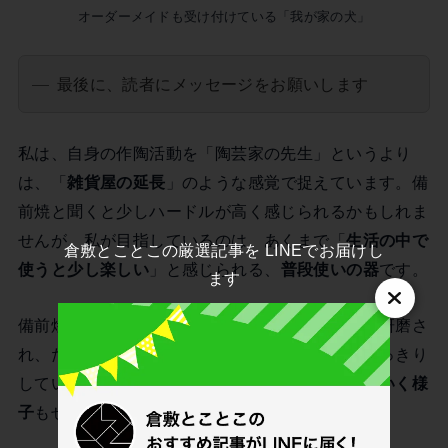
オーダーメイドも受け付けている「我が家の犬」
最後に、読者にメッセージをお願いします
私は、自身の作陶活動を「陶芸家の先生」というより
は、「
雑貨屋の延長
」のような感覚で捉えています。備
前焼と聞くと少しハードルが高く感じられるかもしれま
せんが、私が目指しているのは、あくまで「
生活の中で
倉敷とことこの厳選記事を LINEでお届けし
使うと少し楽しい
」と感じられる、
普段使いの器
です。
ます
備前焼は、使い込み、洗いを重ねるごとに表面が研磨さ
れ、だんだんと艶が増して色のコントラストがはっきり
していきます。日々の生活の中で、
器が変化していく様
子
もぜひ楽しんでください。