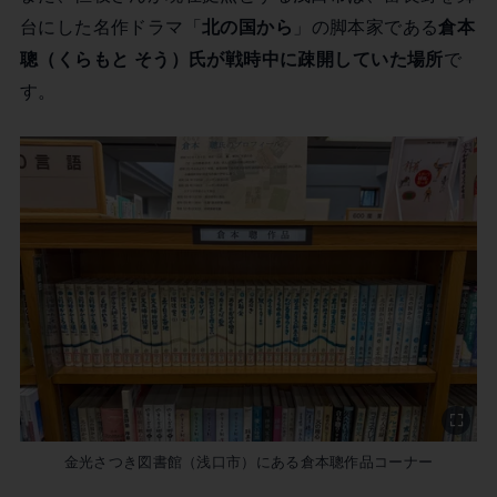
台にした名作ドラマ「
北の国から
」の脚本家である
倉本
聰（くらもと そう）氏が戦時中に疎開していた場所
で
す。
金光さつき図書館（浅口市）にある倉本聰作品コーナー