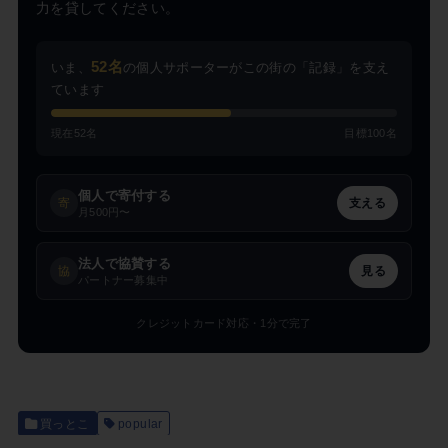
力を貸してください。
52名
いま、
の個人サポーターがこの街の「記録」を支え
ています
現在52名
目標100名
個人で寄付する
寄
支える
月500円〜
法人で協賛する
協
見る
パートナー募集中
クレジットカード対応・1分で完了
買っとこ
popular