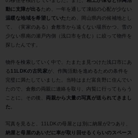
の移住を検討していました。また、
粘土が凍ると作陶活
動に支障が出る
ため、一年を通して凍結の心配が少ない
温暖な地域を希望していた
ため、岡山県内の候補地とし
て、（実家のある）倉敷市から遠くない場所かつ、雪の
少ない県南の瀬戸内側（浅口市を含む）に絞って物件を
探したんです。
物件を検索していく中で、たまたま見つけた浅口市にあ
る
11LDKの古民家
が、作陶活動を進めるための条件を
完璧に満たしていました。当時はまだ富良野に住んでい
たので、倉敷の両親に連絡を取り、内覧に行ってもらう
ことに。その後、
両親から大量の写真が送られてきまし
た
。
写真を見ると、11LDKの母屋とは別に納屋が2つあり、
納屋と母屋のあいだに車が取り回せるくらいのスペース