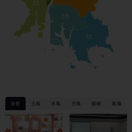
倉敷
玉島
水島
児島
船穂
真備