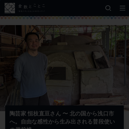
陶芸家 恒枝直豆さん 〜 北の国から浅口市
へ。自由な感性から生み出される普段使い