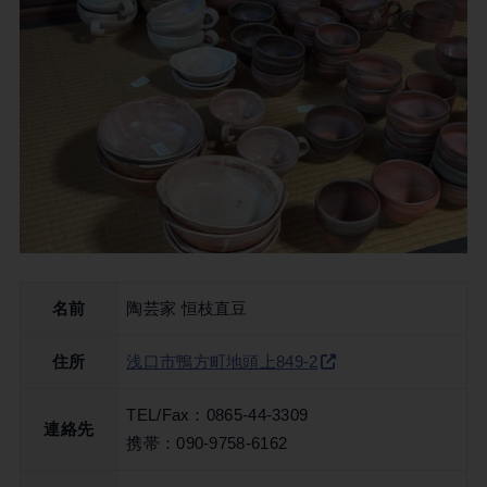
名前
陶芸家 恒枝直豆
住所
浅口市鴨方町地頭上849-2
TEL/Fax：0865-44-3309
連絡先
​携帯：090-9758-6162​