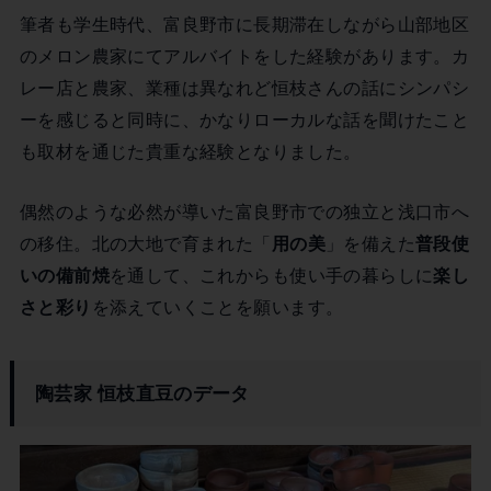
筆者も学生時代、富良野市に長期滞在しながら山部地区
のメロン農家にてアルバイトをした経験があります。カ
レー店と農家、業種は異なれど恒枝さんの話にシンパシ
ーを感じると同時に、かなりローカルな話を聞けたこと
も取材を通じた貴重な経験となりました。
偶然のような必然が導いた富良野市での独立と浅口市へ
の移住。北の大地で育まれた「
用の美
」を備えた
普段使
いの備前焼
を通して、これからも使い手の暮らしに
楽し
さと彩り
を添えていくことを願います。
陶芸家 恒枝直豆のデータ