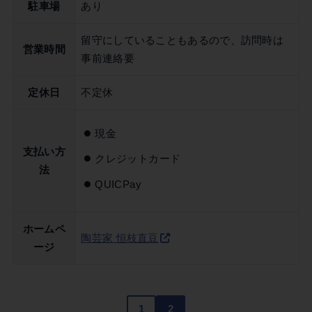
駐車場
あり
留守にしていることもあるので、訪問時は
営業時間
事前連絡要
定休日
不定休
現金
支払い方
クレジットカード
法
QUICPay
ホームペ
陶芸家 恒枝直豆
ージ
1
2