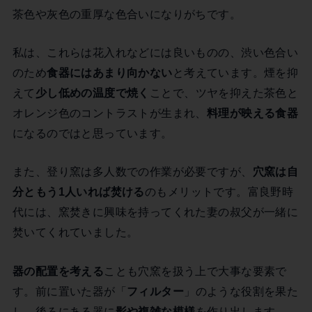
茶色や灰色の重厚な色合いになりがちです。
私は、これらは花入れなどには良いものの、渋い色合い
のため
食器にはあまり向かない
と考えています。煙を抑
えて
少し低めの温度で焼く
ことで、ツヤを抑えた茶色と
オレンジ色のコントラストが生まれ、
料理が映える食器
になるのではと思っています。
また、登り窯は多人数での作業が必要ですが、
穴窯は自
分ともう1人いれば焚ける
のもメリットです。富良野時
代には、窯焚きに興味を持ってくれた妻の叔父が一緒に
焚いてくれていました。
器の配置を考える
ことも穴窯を扱う上で大事な要素で
す。前に置いた器が「
フィルター
」のような役割を果た
し、後ろにある器に
影や複雑な模様
を作り出します。