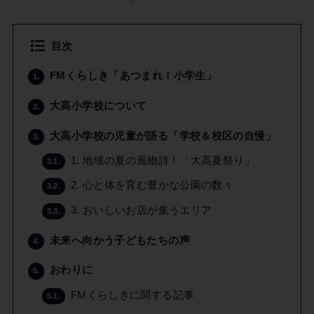
目次
FMくらしき「あつまれ！小学生」
1.
大高小学校について
2.
大高小学校の児童が語る「学校＆校区の自慢」
3.
1. 地域の夏の風物詩！「大高夏祭り」
3.1.
2. 心と体を育む豊かな公園の数々
3.2.
3. おいしいお店が集うエリア
3.3.
未来へ向かう子どもたちの声
4.
おわりに
5.
FMくらしきに関する記事
5.1.