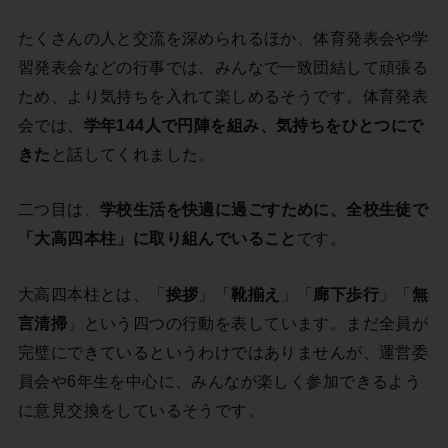
たくさんの人と交流を深められるほか、体育発表会や学
習発表会などの行事では、みんなで一致団結して頑張る
ため、より気持ちを入れて楽しめるそうです。体育発表
会では、
学年144人で円陣を組み、気持ちをひとつにで
きた
と話してくれました。
二つ目は、
学校生活を快適に過ごすために、全校生徒で
「大高四本柱」に取り組んでいること
です。
大高四本柱とは、「
挨拶
」「
靴揃え
」「
廊下歩行
」「
無
言清掃
」という四つの行動を表しています。まだ全員が
完璧にできているというわけではありませんが、運営委
員会や6年生を中心に、みんなが楽しく参加できるよう
に意見交換をしているそうです。