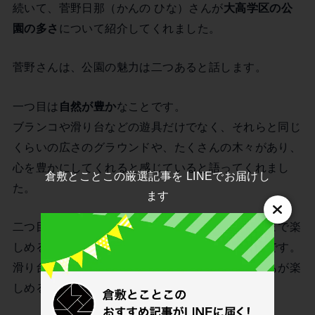
続いて、菅野日那（かんの ひな）さんが
大高学区の公
園の多さ
について紹介してくれました。
菅野さんは、公園の魅力は二つあると話します。
一つ目は
自然が豊か
なことです。
ブランコや滑り台などの遊具だけでなく、それらと同じ
くらいの広さのグラウンドや、たくさんの木々があり、
心を豊かにしてくれると感じていると語ってくれまし
倉敷とことこの厳選記事を LINEでお届けし
た。
ます
二つ目の魅力は、小さな子どもから大きな子どもまで楽
しめるよう、さまざまな遊具がそろっていることです。
滑り台や砂場、ブランコ、鉄棒など、多くの子どもが楽
しめる設備がそろっています。