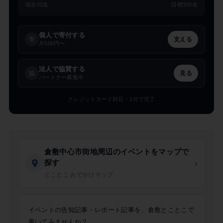
現在52名
目標100名
個人で寄付する
寄
支える
月500円〜
法人で協賛する
協
見る
パートナー募集中
クレジットカード対応・1分で完了
倉敷中心市街地周辺のイベントをマップで
探す
›
とことこ おでかけマップ
イベントの告知記事・レポート記事を、倉敷とことこで
書いてみませんか？