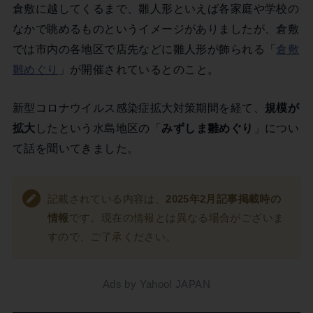
倉敷に越してくるまで、雛人形といえば各家庭や学校の
なかで眺めるものというイメージがありましたが、倉敷
では市内の各地区で店先などに雛人形が飾られる「
倉敷
雛めぐり
」が開催されているとのこと。
新型コロナウイルス感染症拡大対策期間を経て、
規模が
拡大
したという水島地区の「
みずしま雛めぐり
」につい
て話を聞いてきました。
記載されている内容は、
2025年2月記事掲載時の
情報
です。現在の情報とは異なる場合がございま
すので、ご了承ください。
Ads by Yahoo! JAPAN