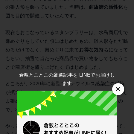
の雛人形を飾っていました。当時は、
商店街の活性化
を
図る目的で開催していたんです。
現在もおこなっているスタンプラリーは、水島商店街で
雛めぐりをしていた頃にはじめたもの。雛人形をただ眺
めるだけでなく、雛めぐりに来て
お得な気持ち
になって
もらい、抽選で当たった商品券で買い物をしてもらうこ
とで商店街を盛り上げたくてはじめました。
倉敷とことこの厳選記事を LINEでお届けし
ます
ところが、2020年に新型コロナウイルス感染症の感染
が拡大して、人々が集まれなくなりましたよね。みずし
ま雛めぐりは、甘酒を振舞うなど飲食も伴っていたの
で、3年ほどほとんど活動できませんでした。
やっと再開したと思ったら水島も高齢化が進んでいて、