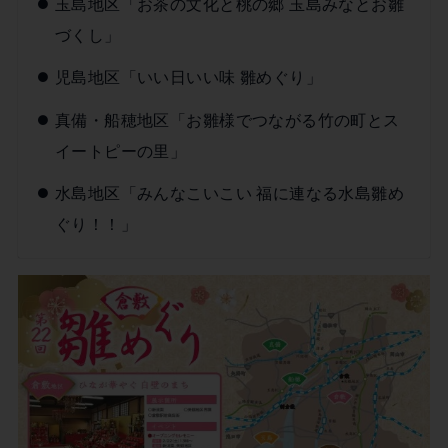
玉島地区「お茶の文化と桃の郷 玉島みなとお雛
づくし」
児島地区「いい日いい味 雛めぐり」
真備・船穂地区「お雛様でつながる竹の町とス
イートピーの里」
水島地区「みんなこいこい 福に連なる水島雛め
ぐり！！」