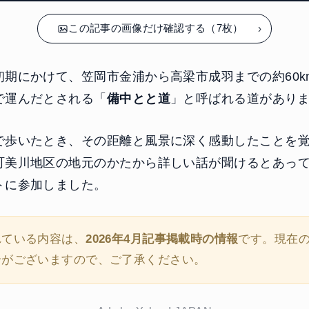
この記事の画像だけ確認する（7枚）
初期にかけて、笠岡市金浦から高梁市成羽までの約60k
で運んだとされる「
備中とと道
」と呼ばれる道があり
で歩いたとき、その距離と風景に深く感動したことを
町美川地区の地元のかたから詳しい話が聞けるとあっ
トに参加しました。
れている内容は、
2026年4月記事掲載時の情報
です。現在
合がございますので、ご了承ください。