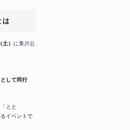
とは
日（土）
に美川公
ドとして同行
て「とと
れるイベントで