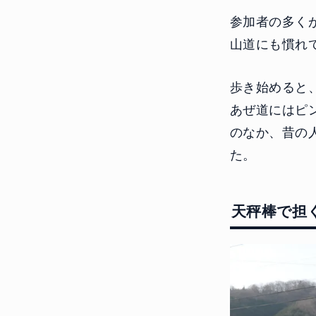
参加者の多く
山道にも慣れ
歩き始めると
あぜ道にはピ
のなか、昔の
た。
天秤棒で担