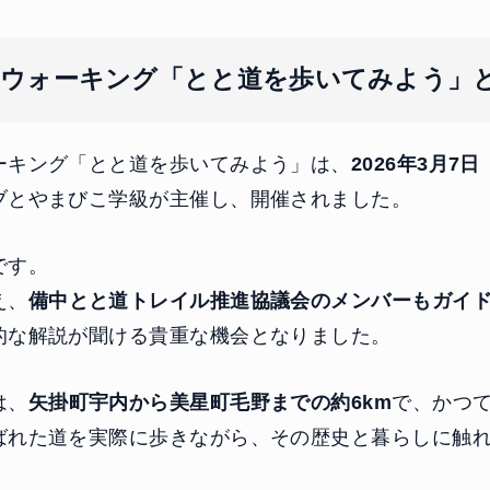
索ウォーキング「とと道を歩いてみよう」
ーキング「とと道を歩いてみよう」は、
2026年3月7
ブとやまびこ学級が主催し、開催されました。
です。
え、
備中とと道トレイル推進協議会のメンバーもガイ
的な解説が聞ける貴重な機会となりました。
は、
矢掛町宇内から美星町毛野までの約6km
で、かつ
ばれた道を実際に歩きながら、その歴史と暮らしに触