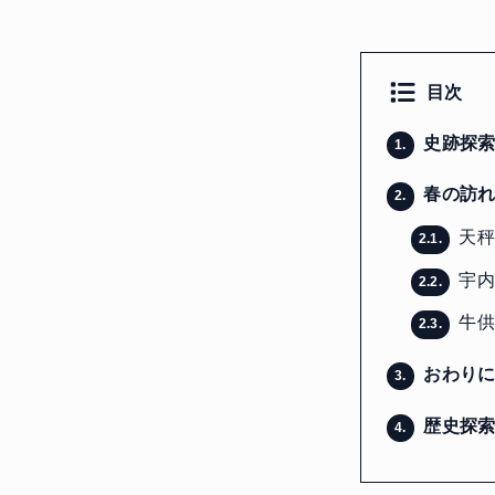
目次
史跡探索
1.
春の訪れ
2.
天秤
2.1.
宇内
2.2.
牛供
2.3.
おわり
3.
歴史探索
4.