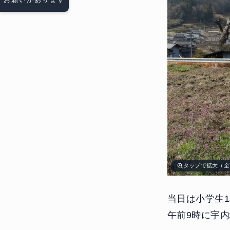
タップで拡大（全
当日は小学生
午前9時に宇