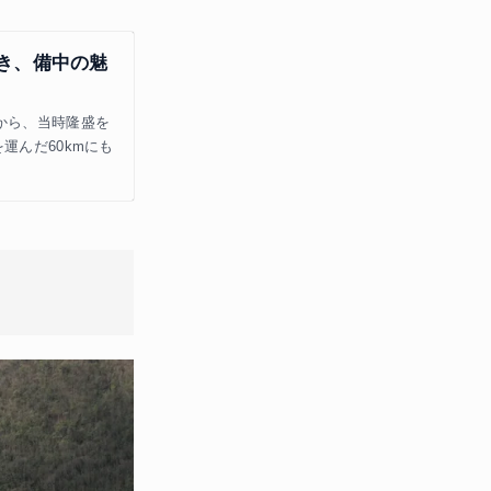
き、備中の魅
から、当時隆盛を
運んだ60kmにも