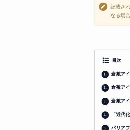
記載さ
なる場
目次
倉敷アイ
1.
倉敷アイ
2.
倉敷アイ
3.
「近代化
4.
バリアフ
5.