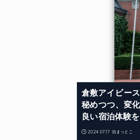
倉敷アイビース
秘めつつ、変
良い宿泊体験
2024.07.17
泊まっとこ