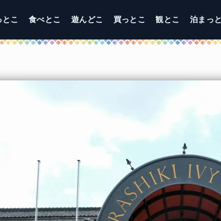
っとこ
食べとこ
遊んどこ
買っとこ
観とこ
泊まっ