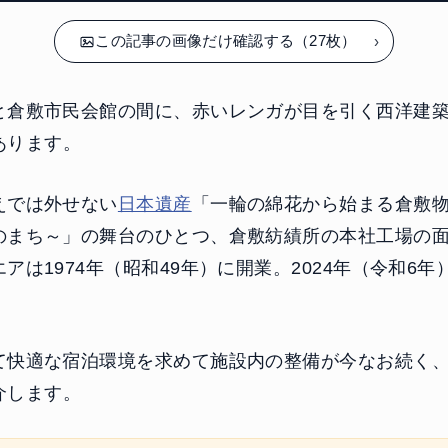
この記事の画像だけ確認する（27枚）
と倉敷市民会館の間に、赤いレンガが目を引く西洋建
あります。
えでは外せない
日本遺産
「一輪の綿花から始まる倉敷
のまち～」の舞台のひとつ、倉敷紡績所の本社工場の
アは1974年（昭和49年）に開業。2024年（令和6年
。
て快適な宿泊環境を求めて施設内の整備が今なお続く
介します。