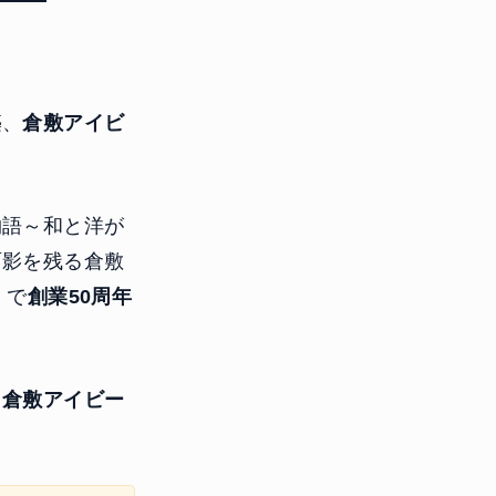
築、
倉敷アイビ
物語～和と洋が
面影を残る倉敷
）で
創業50周年
、
倉敷アイビー