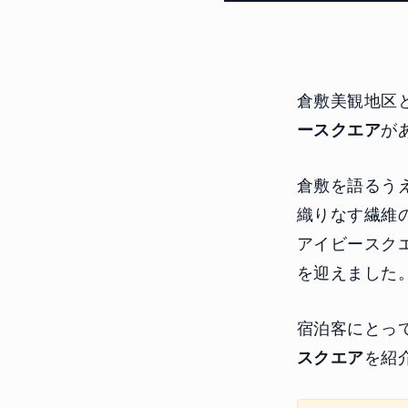
倉敷美観地区
ースクエア
が
倉敷を語るう
織りなす繊維
アイビースクエ
を迎えました
宿泊客にとっ
スクエア
を紹