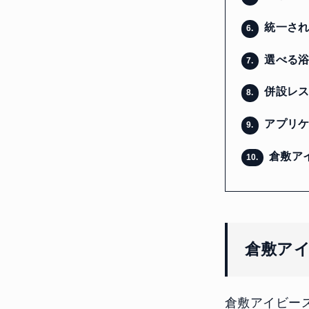
統一され
6.
選べる浴
7.
併設レス
8.
アプリケ
9.
倉敷ア
10.
倉敷ア
倉敷アイビー