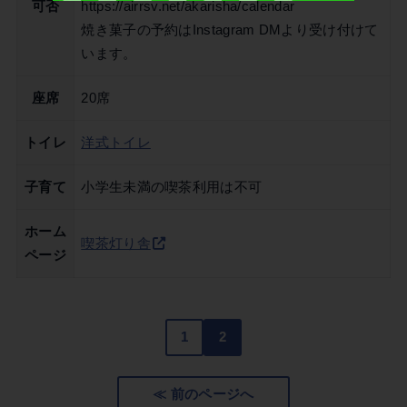
可否
https://airrsv.net/akarisha/calendar
焼き菓子の予約はInstagram DMより受け付けて
います。
座席
20席
トイレ
洋式トイレ
子育て
小学生未満の喫茶利用は不可
ホーム
喫茶灯り舎
ページ
1
2
≪ 前のページへ