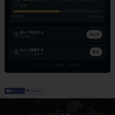
ています
現在52名
目標100名
個人で寄付する
寄
支える
月500円〜
法人で協賛する
協
見る
パートナー募集中
クレジットカード対応・1分で完了
食べとこ
popular