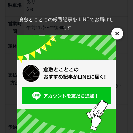
あり
駐車場
6台
倉敷とことこの厳選記事を LINEでお届けし
営業時
ます
午前11時〜午後4時
間
定休日
不定休
現金
クレジットカード
支払い
方法
Suicaなど交通系ICカード・iD・QUICPay・
PayPay・楽天ペイ・d払い・au PAY
可
喫茶予約は専用のリンクより受け付けていま
予約の
す。