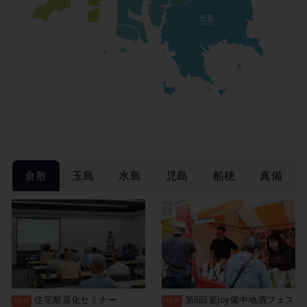
倉敷
玉島
水島
児島
船穂
真備
住宅耐震化セミナー
第6回宴joy備中地酒フェス