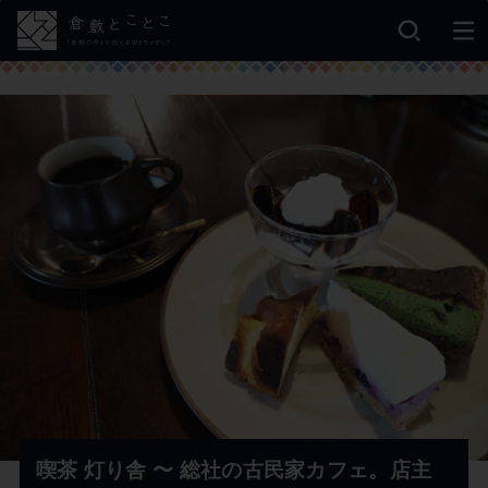
喫茶 灯り舎 〜 総社の古民家カフェ。店主