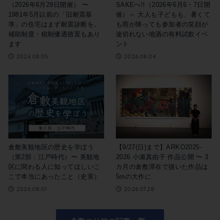
（2026年6月29日開催） 〜
SAKEべ!!（2026年6月6・7日開
1981年5月以前の「旧耐震基
催）～ 大人も子どもも、暑くて
準」の住宅はまず耐震診断を。
も雨が降っても参加者の笑顔が
補助制度・税制優遇措置もあり
途切れない地酒の有料試飲イベ
ます
ント
2026.08.05
2026.08.04
倉敷美観地区の歴史を学ぼう
【9/27(日)まで】ARKO2025-
（第2部：江戸時代）〜 美観地
2026 小瀬真由子 作品公開 〜 3
区に関わる人に知ってほしいこ
カ月の倉敷滞在で描いた作品は
こで本当にあったこと（史実）
5mの大作に
2026.08.01
2026.07.28