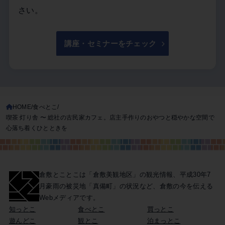
さい。
講座・セミナーをチェック
HOME
食べとこ
喫茶 灯り舎 〜 総社の古民家カフェ。店主手作りのおやつと穏やかな空間で
心落ち着くひとときを
倉敷とことこは「倉敷美観地区」の観光情報、
平成30年7
月豪雨の被災地「真備町」の状況など、
倉敷の今を伝える
Webメディアです。
知っとこ
食べとこ
買っとこ
遊んどこ
観とこ
泊まっとこ