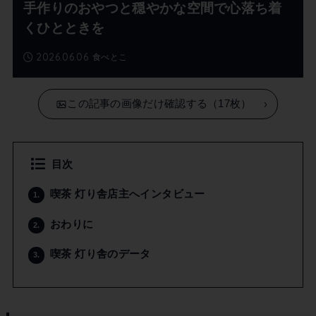
手作りのおやつと穏やかな空間で心落ち着
くひとときを
2026.06.06
食べとこ
この記事の画像だけ確認する（17枚）
目次
喫茶 灯り舎店主へインタビュー
1.
おわりに
2.
喫茶 灯り舎のデータ
3.