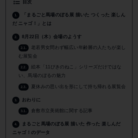
目次
「まるごと馬場のぼる展 描いた つくった 楽しん
1.
だ ニャゴ！」とは
8月22日（木）会場のようす
2.
老若男女問わず幅広い年齢層の人たちが楽し
2.1.
む展覧会
絵本「11ぴきのねこ」シリーズだけではな
2.2.
い、馬場のぼるの魅力
夏休みの思い出を形にして持ち帰れる展覧会
2.3.
おわりに
3.
倉敷市立美術館に関する記事
3.1.
まるごと馬場のぼる展 描いた 作った 楽しんだ
4.
ニャゴ！のデータ