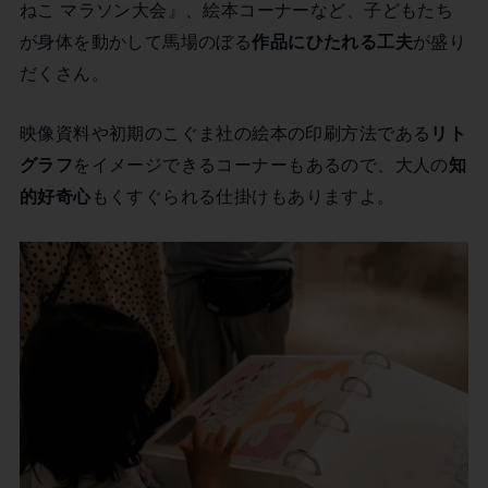
ねこ マラソン大会』、絵本コーナーなど、子どもたち
が身体を動かして馬場のぼる
作品にひたれる工夫
が盛り
だくさん。
映像資料や初期のこぐま社の絵本の印刷方法である
リト
グラフ
をイメージできるコーナーもあるので、大人の
知
的好奇心
もくすぐられる仕掛けもありますよ。