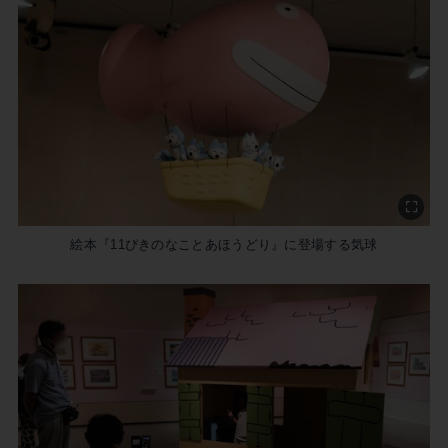
絵本『11ぴきのなことあほうどり』に登場する気球