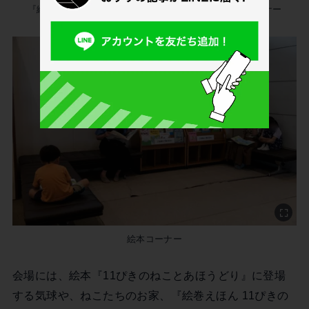
『絵巻えほん 11ぴきのねこ マラソン大会』とぬりえコーナー
絵本コーナー
会場には、絵本『11ぴきのねことあほうどり』に登場
する気球や、ねこたちのお家、『絵巻えほん 11ぴきの