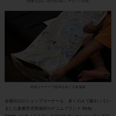
『絵巻えほん 11ぴきのねこ マラソン大会』
この記事を書いた市民ライター
高石真梨子
絵本コーナーで絵本をめくる来場者
会場出口のショップコーナーも、多くの人で賑わってい
ました倉敷市児島地区のデニムブランド Betty
Smith（ベティスミス）とのコラボレーショングッズの