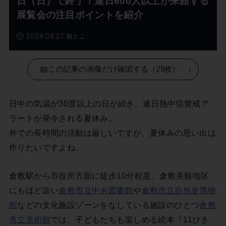
日（日）で終了！連日600人以上が来館する
展覧会の注目ポイントを紹介
2024.08.27
観とこ
この記事の画像だけ確認する（29枚）
日中の気温が30度以上の日が続き、連日熱中症警戒ア
ラートが発令される夏休み。
外での長時間の活動は厳しいですが、夏休みの思い出は
作りたいですよね。
倉敷駅から市役所方面に徒歩10分程度、倉敷美観地区
にもほど近い
倉敷市立中央図書館
や
倉敷市立自然史博物
館
などの文化施設ゾーンをなしている施設のひとつ
倉敷
市立美術館
では、子どもたちも楽しめる絵本『11ぴき