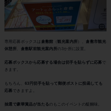
専用応募ボックスは
倉敷館
（
観光案内所
）、
倉敷市観光
休憩所
、
倉敷駅前観光案内所
の3か所に設置。
応募ボックスから応募する場合は切手を貼らずに応募
で
きます。
もちろん、
63円切手を貼って郵便ポストに投函しても
応募
できますよ。
抽選で豪華賞品が当たる
のもこのイベントの醍醐味。