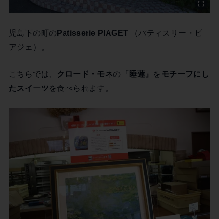
児島下の町の
Patisserie PIAGET
（パティスリー・ピ
アジェ）。
こちらでは、
クロード・モネ
の『
睡蓮
』を
モチーフにし
たスイーツ
を食べられます。