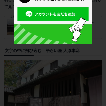
て見られました
。
あわせて読みたい
倉敷物語館 ～ 美観地区の入り口にある、
貸室としても人気の交流スペース
文字の中に飛び込む 語らい座 大原本邸