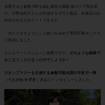
当選すると倉敷川畔を臨む蔵宿土屋邸 蔵のペア宿泊券
や、中野由紀子さんが作成するガラス製品、名産品の詰
め合わせなどをゲットできます。
「当たりますように」と願いを込めて専用応募ボックス
に投函しました。
そんなアートでふらっと倉敷ですが、
どのような経緯で
おこなうことになったのでしょうか
？
スタンプラリーを主催する倉敷市観光課の宇多川一輝
（
うたがわ かずき
）
さん
にインタビューしました。