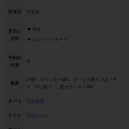
定休日
不定休
現金
支払い
方法
クレジットカード
予約の
可
可否
24席 カウンター席6、テーブル数3（4人・4
座席
人・6人掛け）、窓カウンター席4
タバコ
完全禁煙
トイレ
洋式トイレ