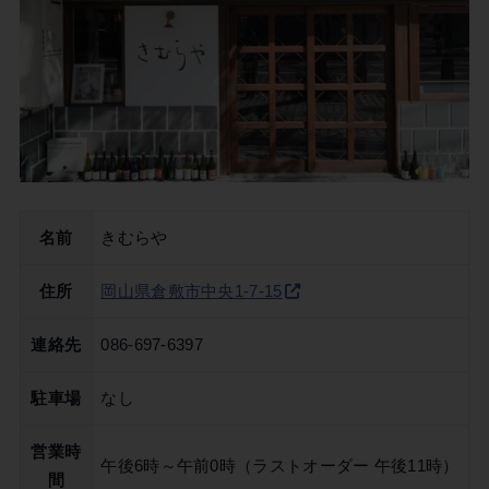
名前
きむらや
住所
岡山県倉敷市中央1-7-15
連絡先
086-697-6397
駐車場
なし
営業時
午後6時～午前0時（ラストオーダー 午後11時）
間