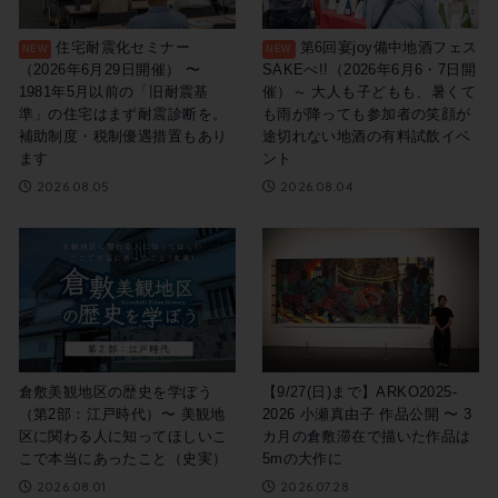
住宅耐震化セミナー
第6回宴joy備中地酒フェス
（2026年6月29日開催） 〜
SAKEべ!!（2026年6月6・7日開
1981年5月以前の「旧耐震基
催）～ 大人も子どもも、暑くて
準」の住宅はまず耐震診断を。
も雨が降っても参加者の笑顔が
補助制度・税制優遇措置もあり
途切れない地酒の有料試飲イベ
ます
ント
2026.08.05
2026.08.04
倉敷美観地区の歴史を学ぼう
【9/27(日)まで】ARKO2025-
（第2部：江戸時代）〜 美観地
2026 小瀬真由子 作品公開 〜 3
区に関わる人に知ってほしいこ
カ月の倉敷滞在で描いた作品は
こで本当にあったこと（史実）
5mの大作に
2026.08.01
2026.07.28