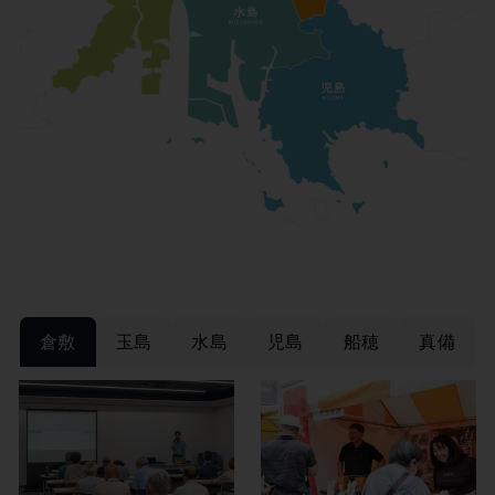
倉敷
玉島
水島
児島
船穂
真備