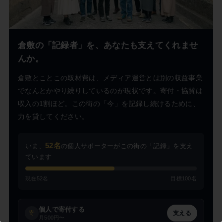
倉敷の「記録者」を、あなたも支えてくれませ
んか。
この記事を書いた市民ライター
倉敷とことこの取材費は、メディア運営とは別の収益事業
倉敷そだち
でなんとかやり繰りしているのが現状です。寄付・協賛は
収入の1割ほど。この街の「今」を記録し続けるために、
力を貸してください。
52名
いま、
の個人サポーターがこの街の「記録」を支え
ています
現在52名
目標100名
個人で寄付する
寄
支える
月500円〜