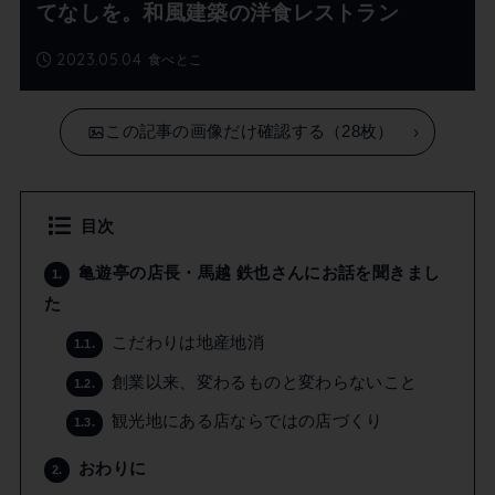
てなしを。和風建築の洋食レストラン
2023.05.04
食べとこ
この記事の画像だけ確認する（28枚）
目次
亀遊亭の店長・馬越 鉄也さんにお話を聞きまし
1.
た
こだわりは地産地消
1.1.
創業以来、変わるものと変わらないこと
1.2.
観光地にある店ならではの店づくり
1.3.
おわりに
2.