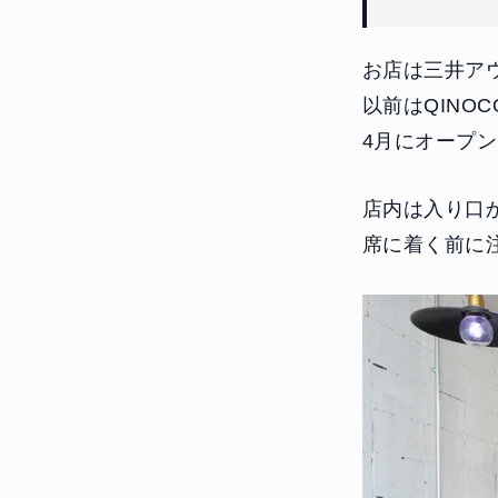
お店は三井ア
以前はQINO
4月にオープ
店内は入り口
席に着く前に