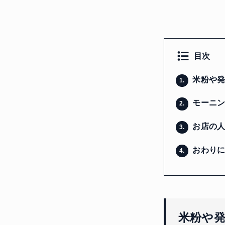
目次
米粉や発
1.
モーニン
2.
お店の人
3.
おわり
4.
米粉や